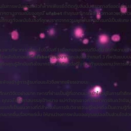
รับในการพนันบอลแล้วก็พากเพียรยึดติดกับสิ่งนั้น แนวทางที่ยอดเยี่ยมสำ
างๆนาๆตามอารมณ์ของคุณ
ี ufabet
ถ้าคุณสามารถใช้แนวทางควบคุมตัวเอ
นศึกษาที่จะพนันในสิ่งที่คุณปราศจากความผูกพันทางอารมณ์เป็นพิเศษ จดจำ
าะที่พวกเราชี้แนะไปในข้อที่ 1 เมื่อเกมของคุณดียิ่งขึ้น ให้ทำความเข้าใจ
นไม่หลับในตอนค่ำ
ี ufabet
เนื่องจากคุณสงสัยว่าเกมที่ 3 ที่พนันแบ
ิดคุณรู้สึกบันเทิงใจมากยิ่งกว่าเดิม เมื่อรู้ในช่วงท้ายของเกมว่าการพน
ี่แพ้จะเข้าสู่การสู้รบก่อนแล้วจึงพากเพียรเอาชนะ
วิจัยอย่างมาก ทหารที่พ่ายเป็นผู้ที่เอาตนเองเข้าไปอยู่ในการทำศึกก่
 คุณจะได้โอกาสบรรลุเป้าหมาย แน่ๆว่าคุณอาจกำลังทำการค้นคว้าข้อมูลที่ไ
แรกก็เป็นแนวทางที่ดีสำหรับในการรับวิชาความรู้ใหม่ๆซึ่งเป็นความรู้ที่ค
งคุณมากขึ้นเรื่อยๆแค่นั้น ให้งานว่างการพนันของคุณแปลงเป็นส่วนใดส่ว