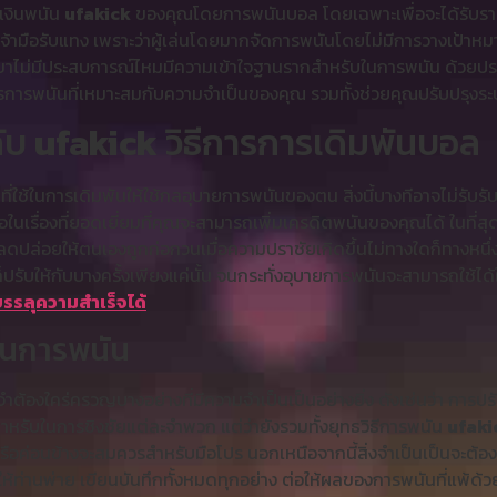
เงินพนัน
ufakick
ของคุณโดยการพนันบอล โดยเฉพาะเพื่อจะได้รับรายได
ามือรับแทง เพราะว่าผู้เล่นโดยมากจัดการพนันโดยไม่มีการวางเป้าหมาย แ
พวกเขาไม่มีประสบการณ์ไหมมีความเข้าใจฐานรากสำหรับในการพนัน ด้วยปร
ารการพนันที่เหมาะสมกับความจำเป็นของคุณ รวมทั้งช่วยคุณปรับปรุง
กับ
ufakick
วิธีการการเดิมพันบอล
นที่ใช้ในการเดิมพันให้ใช้กลอุบายการพนันของตน สิ่งนี้บางทีอาจไม่รับรั
รือในเรื่องที่ยอดเยี่ยมที่คุณจะสามารถเพิ่มเครดิตพนันของคุณได้ ในท
ลดปล่อยให้ตนเองถูกก่อกวนเมื่อความปราชัยเกิดขึ้นไม่ทางใดก็ทางหนึ่ง
ับให้กับบางครั้งเพียงแค่นั้น จนกระทั่งอุบายการพนันจะสามารถใช้ได้ใ
รรลุความสำเร็จได้
บในการพนัน
ำต้องใคร่ครวญบางอย่างที่มีความจำเป็นเป็นอย่างยิ่ง ดังเช่นว่า กา
นสำหรับในการชิงชัยแต่ละจำพวก แต่ว่ายังรวมทั้งยุทธวิธีการพนัน
ufaki
้นหรือค่อนข้างจะสมควรสำหรับมือโปร นอกเหนือจากนี้สิ่งจำเป็นเป็นจะต้
ห้ท่านพ่าย เขียนบันทึกทั้งหมดทุกอย่าง ต่อให้ผลของการพนันที่แพ้ด้ว