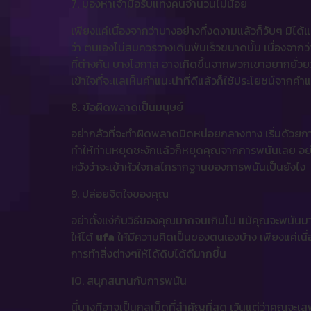
7. มองหาเจ้ามือรับแทงคนจำนวนไม่น้อย
เพียงแค่เนื่องจากว่าบางอย่างที่งดงามแล้วก็วับๆ ม
ว่า ตนเองไม่สมควรวางเดิมพันเร็วขนาดนั้น เนื่องจากว่า
ที่ต่างกัน บางโอกาส อาจเกิดขึ้นจากพวกเขาอยากยั่ว
เข้าใจที่จะแลเห็นคำแนะนำที่ดีแล้วก็ใช้ประโยชน์จาก
8. ข้อผิดพลาดเป็นมนุษย์
อย่ากลัวที่จะทำผิดพลาดนิดหน่อยกลางทาง เริ่มด้วยก
ทำให้ท่านหยุดชะงักแล้วก็หยุดคุณจากการพนันเลย อย่
หวังว่าจะเข้าหัวใจกลไกรากฐานของการพนันเป็นยังไง
9. ปล่อยจิตใจของคุณ
อย่าตั้งแง่กับวิธีของคุณมากจนเกินไป แม้คุณจะพนันมา
ให้ได้
ufa
ให้มีความคิดเป็นของตนเองบ้าง เพียงแค่เนื
การทำสิ่งต่างๆให้ได้ดิบได้ดีมากขึ้น
10. สนุกสนานกับการพนัน
นี่บางทีอาจเป็นกลเม็ดที่สำคัญที่สุด เว้นแต่ว่าคุณจะเ