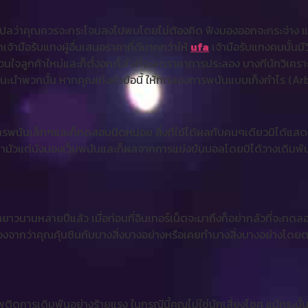
ิได้แปลว่าคุณควรจะกระโจนลงไปพบโดยไม่ต้องคิด ฟังมองออกจะกระจ่าง แ
เจ้ามือรับแทงผู้อื่นเสนอราคาที่ดีมากกว่าให้
ufa
เจ้ามือรับแทงคนนั้นมีว
ยวนใจลูกค้าใหม่และก็ตั้งอกตั้งใจที่จะลดราคาการประลอง บางทีนักวิเ
คำแนะนำพวกนั้น หากคุณเก่งหัวข้อนี้ ให้ทดลองการพนันแบบเก็งกำไร (Ar
ารพนันเล็กๆและก็ทดสอบนิดหน่อย สิ่งที่ใช้ได้ผลกับคนๆเดียวมิได้แ
ามัวแต่นั่งมองเว็บพนันและก็ผลจากการแข่งขันบอลโดยมิได้วางเดิมพั
ยาวนานหลายปีแล้ว เมื่อก่อนที่อินเทอร์เน็ตจะมาถึงก็อย่ากลัวที่จะทด
่องจากว่าคุณคุ้นชินกับบางสิ่งบางอย่างหรือเคยทำบางสิ่งบางอย่างโดย
สพติดการเดิมพันอย่างร้ายแรง ในกรณีนี้คุณไม่ใช่นักเสี่ยงโชค แม้กระนั้