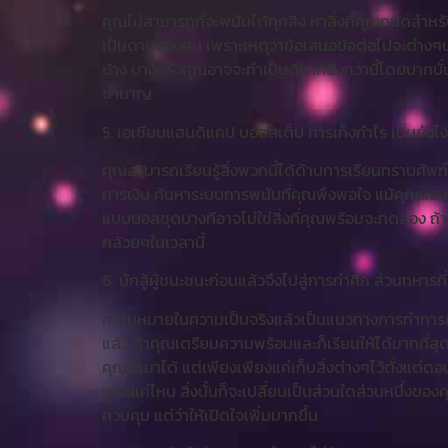
คุณไม่สามารถที่จะพนันได้ทุกสิ่ง หาสิ่งที่คุณถนัดสำห
เป็นดาบสองคม เพราะเหตุว่าข้อเสนอข้อต่อไปจะต่
บ้าง บางครั้งคุณอาจจะทำเป็นดีมากยิ่งกว่านี้โดยบากบั่
ชำนาญ
5. เอเชียนแฮนดิแคป บอลสเต็ป การเก็งกำไร เป็นยังไง
คุณสามารถเรียนรู้สิ่งพวกนี้ได้ด้านการเรียนทราบศัพท์เฉพ
การเงิน ค้นหาระบบการพนันที่คุณพึงพอใจ แม้คุณนอ
แบบบอลชุดบางทีอาจไม่ใช่สิ่งที่คุณพร้อมจะทดลอง ถ้าเก
กล้วยๆในเวลานี้
6. นักสู้ผู้ชนะชนะก่อนแล้วจึงไปสู่การทำศึก ส่วนทหารท
ความหมายในความเป็นจริงแล้วเป็นแนวทางการทำการศึกษา
แล้ว ถ้าคุณเตรียมความพร้อมและก็เรียนให้ได้มากที่สุด
คุณหามาได้ แต่เพียงเพียงแค่เก็บสิ่งต่างๆไว้ตั้งแต่ตอน
เยอะแค่ไหน สิ่งนั้นก็จะเปลี่ยนเป็นส่วนใดส่วนหนึ่งขอ
ควบคุม แต่ว่าให้เปิดใจเพิ่มมากขึ้น