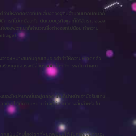
ต่ว่ามีหลายคราวที่นักเสี่ยงดวงผู้คนจำนวนมากมักบอก
ิธีการที่ไม่เหมือนกัน ต้นแบบธุรกิจและก็ให้อัตราต่อรอง
คราะห์ของพวกเขาก็คำนวณสิ่งต่างออกไปน้อย ทำความ
bitrage)
สดงว่าจะเหมาะสมกับคุณเสมอ อย่าทำให้ความหวาดกลัว
นจริงๆคุณควรจะมีส่วนร่วมในโลกที่การพนัน ถ้าคุณ
ลองของใหม่ๆบากบั่นอยู่ตลอด และก็นำหน้าเจ้ามือรับแทง
ตลอด มิได้มีความหมายว่าจะไม่มีแนวทางอื่นสำหรับใน
นคุณเป็นนักเสี่ยงโชคที่หยุดพนันมิได้ ในกรณีนั้นควรจะ