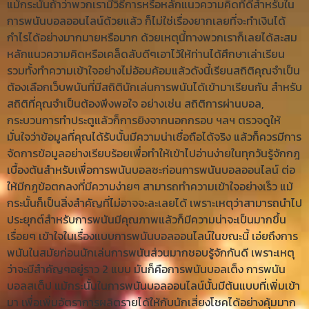
แม้กระนั้นถ้าว่าพวกเรามีวิธีการหรือหลักแนวความคิดที่ดีสำหรับใน
การพนันบอลออนไลน์ด้วยแล้ว ก็ไม่ใช่เรื่องยากเลยที่จะทำเงินได้
กำไรได้อย่างมากมายหรือมาก ด้วยเหตุนี้ทางพวกเราก็เลยได้สะสม
หลักแนวความคิดหรือเคล็ดลับดีๆเอาไว้ให้ท่านได้ศึกษาเล่าเรียน
รวมทั้งทำความเข้าใจอย่างไม่อ้อมค้อมแล้วดังนี้เรียนสถิติคุณจำเป็น
ต้องเลือกเว็บพนันที่มีสถิตินักเล่นการพนันได้เข้ามาเรียนกัน สำหรับ
สถิติที่คุณจำเป็นต้องพึงพอใจ อย่างเช่น สถิติการผ่านบอล,
กระบวนการทำประตูแล้วก็การยิงจากนอกกรอบ ฯลฯ ตรวจดูให้
มั่นใจว่าข้อมูลที่คุณได้รับนั้นมีความน่าเชื่อถือได้จริง แล้วก็ควรมีการ
จัดการข้อมูลอย่างเรียบร้อยเพื่อทำให้เข้าไปอ่านง่ายในทุกวันรู้จักกฎ
เบื้องต้นสำหรับเพื่อการพนันบอลซะก่อนการพนันบอลออนไลน์ ต่อ
ให้มีกฎข้อตกลงที่มีความง่ายๆ สามารถทำความเข้าใจอย่างเร็ว แม้
กระนั้นก็เป็นสิ่งสำคัญที่ไม่อาจจะละเลยได้ เพราะเหตุว่าสามารถนำไป
ประยุกต์สำหรับการพนันมีคุณภาพแล้วก็มีความน่าจะเป็นมากขึ้น
เรื่อยๆ เข้าใจในเรื่องแบบการพนันบอลออนไลน์ในขณะนี้ เอ่ยถึงการ
พนันในสมัยก่อนนักเล่นการพนันส่วนมากชอบรู้จักกันดี เพราะเหตุ
ว่าจะมีสำคัญๆอยู่ราว 2 แบบ มันก็คือการพนันบอลเต็ง การพนัน
บอลสเต็ป แม้กระนั้นในการพนันบอลออนไลน์นั้นมีต้นแบบที่เพิ่มเข้า
มา เพื่อเพิ่มอัตราการผลิตรายได้ให้กับนักเสี่ยงโชคได้อย่างคุ้มมาก