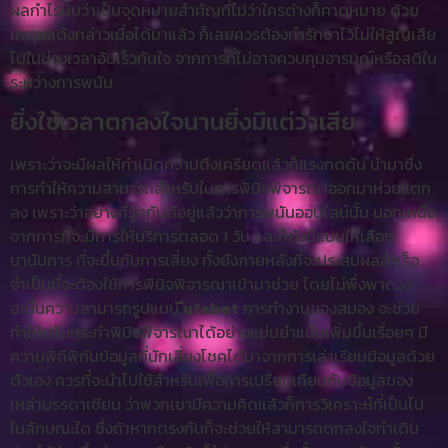
ผลกำไรนับว่าเป็นจุดหมายสำคัญที่ไม่ว่าใครต่างก็คาดหมาย ด้วย
เหตุผลดังกล่าวเมื่อได้มาแล้ว ก็เลยควรต้องทำรักษาไว้ไม่ให้สูญเสีย
ไปในช่วงเวลาอันเร็วทันใจ จากการที่ไม่อาจควบคุมอารมณ์หรือสติใน
ระหว่างการพนัน
ยิ่งใช้เวลาตกลงใจนานยิ่งมีแต่ว่าเสีย
เพราะว่าจะมีผลให้กำเนิดความตึงเครียดแล้วก็แรงกดดัน นำมาซึ่ง
การทำให้ความสามารถสำหรับในการพินิจพิจารณาออกมาห่วยแตก
ลง เพราะว่าอย่างที่รู้ๆกันดีอยู่แล้วว่าการพนันออนไลน์นั้น นอกเหนือ
จากการที่จะมีการให้บริการตลอด 1 วัน และก็ยังมีแบบให้เลือก
นานัปการ ที่จะขึ้นกับการเสี่ยง ทั้งยังภายหลังที่จะประสบผลสำเร็จ
จำเป็นที่จะต้องใช้การพินิจพิจารณาเข้ามาช่วย โดยไม่พึ่งพาดวง
ฉะนั้นความสามารถรูปแบบ
ีufabet
การทำงานของสมอง จะช่วย
ทำให้ปรับกระทำพินิจพิจารณาได้อย่างแม่นยำแม่นเพิ่มขึ้นเรื่อยๆ มี
ความพิถีพิถันข้อมูลที่นักเสี่ยงโชคได้มาจากการเล่าเรียนข้อมูลด้วย
ตัวเอง ควรที่จะนำไปใช้สำหรับเพื่อการเปรียบเทียบกับข้อมูลของ
เหล่าบรรดาเซียน ว่าพวกเขามีความคิดแล้วก็การวิเคราะห์ที่เป็นไป
ในลักษณะใด ซึ่งถ้าหากตรงกันก็จะช่วยให้สามารถตกลงใจทำเดิน