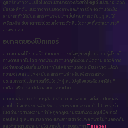
ดูแลรักษาความแน่ใจในความสามารถจะช่วยทำให้ผู้เล่นมีสมาธิแล้วก็
มีแรงผลักดัน แนวทางการแสดงภาพและก็การฝึกหัดด้านจิตยัง
สามารถทำให้มีประสิทธิภาพเพิ่มมากขึ้นโดยการเตรียมผู้เล่นให้
พร้อมสำหรับเหตุการณ์รวมทั้งการตัดสินใจต่างๆที่พวกเขาบางที
อาจพบเจอ
อนาคตของโป๊กเกอร์
อนาคตของโป๊กเกอร์มีลักษณะท่าทางที่จะถูกระบุโดยความรุ่งโรจน์
ทางด้านเทคโนโลยี การพัฒนาด้านกฎที่ต้องปฏิบัติตาม แล้วก็การ
ตั้งค่าของผู้เล่นที่แปรไป เทคโนโลยีความจริงเหมือน (VR) แล้วก็
ความจริงเสริม (AR) มีประสิทธิภาพสำหรับเพื่อการสร้าง
ประสบการณ์โป๊กเกอร์ที่จับใจ นำผู้เล่นไปสู่สิ่งแวดล้อมคาสิโนที่
เหมือนจริงโดยไม่ต้องออกมาจากบ้าน
ความเคลื่อนไหวด้านกฎข้อบังคับ โดยเฉพาะอย่างยิ่งในโป๊กเกอร์
ออนไลน์ จะยังคงทรงอิทธิพลต่อภาพรวมของเกมถัดไป เพราะว่า
เขตอำนาจศาลหลายที่ทำให้ถูกกฎหมายรวมทั้งควบคุมโป๊กเกอร์
ออนไลน์ ผู้เล่นสามารถคาดหมายการเข้าถึงแพลตฟอร์มที่ปลอดภัย
แล้วก็ถูกตามกฎหมายได้มากขึ้น การบูรณาการ
ี ufabet