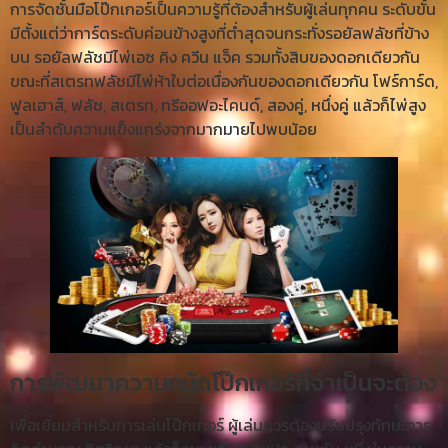
การจัดชั้นมือโป๊กเกอร์เป็นความรู้ที่ต้องสำหรับผู้เล่นทุกคน ระดับขั้น
มีตั้งแต่ว่าการ์ดระดับค่อนข้างสูงที่ต่ำสุดจนกระทั่งรอยัลฟลัชที่ข้าง
บน รอยัลฟลัชมีไพ่เอซ คิง ควีน แจ็ค รวมทั้งสิบของดอกเดียวกัน
ขณะที่สเตรทฟลัชมีไพ่ห้าใบต่อเนื่องกันของดอกเดียวกัน โฟร์การ์ด,
ฟูลเฮาส์, ฟลัช, สเตรท, ทรีออฟอะไคนด์, สองคู่, หนึ่งคู่ แล้วก็ไพ่สูง
เป็นลำดับความแข็งแกร่งจากมากมายไปพบน้อย
การพัฒนาความถนัดโป๊กเกอร์ที่จำเป็นจะต้อง
เพื่อเยี่ยมสำหรับการเล่นโป๊กเกอร์ ผู้เล่นควรต้องปรับปรุงทักษะการ