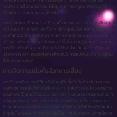
มือก่อนหน้านี้ ไม่ว่าจะผ่านการตริตรองตนเองหรือใช้โปรแกรม
คอมพิวเตอร์โป๊กเกอร์ ช่วยทำให้ผู้เล่นกำหนดจุดบกพร่องแล้วก็
ปรับแก้การเล่นเกมของพวกเขาได้
การร่วมในเกมโป๊กเกอร์และก็แบบที่มากมาย อย่างเช่น เกมเงินสด
ทัวร์นาเมนต์ และก็สิทแอนด์โก จะก่อให้ผู้เล่นได้สัมผัสกับความท้า
และก็ยุทธวิธีที่ไม่เหมือนกัน ความมากมายนี้ช่วยเพิ่มความรู้ความ
เข้าใจสำหรับการปรับพฤติกรรมแล้วก็เพิ่มความรู้ความเข้าใจในเกม
การมีส่วนร่วมกับชุมชนโป๊กเกอร์ ไม่ว่าจะผ่านเว็บบอร์ด กรุ๊ปเจรจา
หรือกิจกรรมสด ยังมอบโอกาสสำหรับในการแบ่งปันวิชาความรู้แล้ว
ก็ศึกษาจากคนอื่นๆ
การจัดการแบ๊งค์แล้วก็การเสี่ยง
การจัดการเงินลงทุนที่มีประสิทธิผลเป็นสิ่งจำเป็นสำหรับการบรรลุ
ผลสำหรับการเล่นโป๊กเกอร์ในระยะยาว ผู้เล่นควรจะแบ่งเงินปริมาณ
หนึ่งไว้เพื่อโป๊กเกอร์โดยเฉพาะอย่างยิ่ง รวมทั้งเลี่ยงการผสมกับการ
คลังเฉพาะบุคคล การจำกัดการซื้อ การพนัน แล้วก็การขาดทุนจะ
ช่วยปกป้องความปราชัยด้านการเงินที่สำคัญ แล้วก็ช่วยทำให้แน่ใจ
ว่าผู้เล่น
ี ufabet
สามารถเล่นต่อได้หากแม้ในตอนที่แพ้ต่อเนื่องกัน