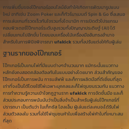
การเพิ่มขึ้นของโป๊กเกอร์ออนไลน์ยังทำให้เกิดการพัฒนารูปแบบ
ใหม่ อาทิเช่น Zoom Poker และก็ทัวร์นาเมนต์ Spin & Go ซึ่งเสนอ
การเล่นเกมที่รวดเร็วทันใจรวมทั้งไดนามิก การเปิดตัวโปรแกรม
คอมพิวเตอร์โป๊กเกอร์ระดับสูงรวมทั้งปัญญาประดิษฐ์ (AI) ได้
เปลี่ยนเกมไปอีกขั้น โดยมอบเครื่องไม้เครื่องมืออันทรงอำนาจ
สำหรับในการพินิจพิจารณา
ufakick
รวมทั้งปรับแต่งให้กับผู้เล่น
ฐานรากของโป๊กเกอร์
โป๊กเกอร์เป็นเกมไพ่ที่มีแบบต่างๆจำนวนมาก แม้กระนั้นแนวทาง
หลักยังคงสอดคล้องต้องกันในแบบอย่างโดยมาก ส่วนสำคัญของ
โป๊กเกอร์เป็นการพนัน การบลัฟฟ์ และก็การผลิตมือที่ดีเยี่ยมที่สุด
เท่าที่จะเป็นได้โดยใช้ไพ่เฉพาะบุคคลและก็ไพ่ชุมชนรวมกัน แนวทาง
การทำความรู้ความเข้าใจกฎฐานราก
ufakick
การจัดชั้นมือ และก็
ส่วนประกอบการพนันนับว่าเป็นสิ่งจำเป็นสำหรับผู้เล่นโป๊กเกอร์ที่
ปรารถนา เป็นต้นว่า ในเท็กซัส โฮลเอ็ม ผู้เล่นแต่ละคนจะได้รับไพ่
ส่วนตัวสองใบ รวมทั้งใช้ไพ่ชุมชนห้าใบเพื่อสร้างไพ่ห้าใบที่เหมาะสม
ที่สุด