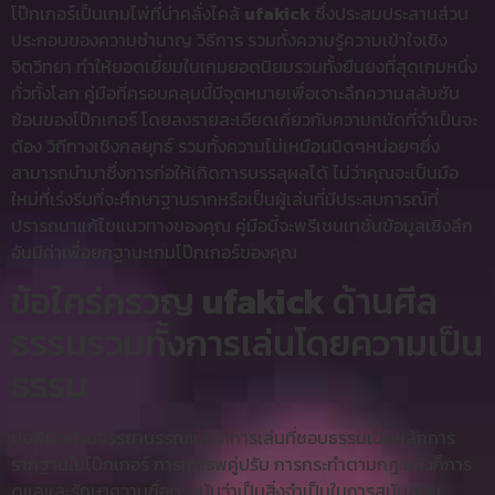
โป๊กเกอร์เป็นเกมไพ่ที่น่าคลั่งไคล้
ufakick
ซึ่งประสมประสานส่วน
ประกอบของความชำนาญ วิธีการ รวมทั้งความรู้ความเข้าใจเชิง
จิตวิทยา ทำให้ยอดเยี่ยมในเกมยอดนิยมรวมทั้งยืนยงที่สุดเกมหนึ่ง
ทั่วทั้งโลก คู่มือที่ครอบคลุมนี้มีจุดหมายเพื่อเจาะลึกความสลับซับ
ซ้อนของโป๊กเกอร์ โดยลงรายละเอียดเกี่ยวกับความถนัดที่จำเป็นจะ
ต้อง วิถีทางเชิงกลยุทธ์ รวมทั้งความไม่เหมือนนิดๆหน่อยๆซึ่ง
สามารถนำมาซึ่งการก่อให้เกิดการบรรลุผลได้ ไม่ว่าคุณจะเป็นมือ
ใหม่ที่เร่งรีบที่จะศึกษาฐานรากหรือเป็นผู้เล่นที่มีประสบการณ์ที่
ปรารถนาแก้ไขแนวทางของคุณ คู่มือนี้จะพรีเซนเทชั่นข้อมูลเชิงลึก
อันมีค่าเพื่อยกฐานะเกมโป๊กเกอร์ของคุณ
ข้อใคร่ครวญ
ufakick
ด้านศีล
ธรรมรวมทั้งการเล่นโดยความเป็น
ธรรม
ข้อพินิจด้านจรรยาบรรณแล้วก็การเล่นที่ชอบธรรมเป็นหลักการ
รากฐานในโป๊กเกอร์ การเคารพคู่ปรับ การกระทำตามกฎ แล้วก็การ
ดูแลและรักษาความซื่อตรงนับว่าเป็นสิ่งจำเป็นในการสนับสนุน