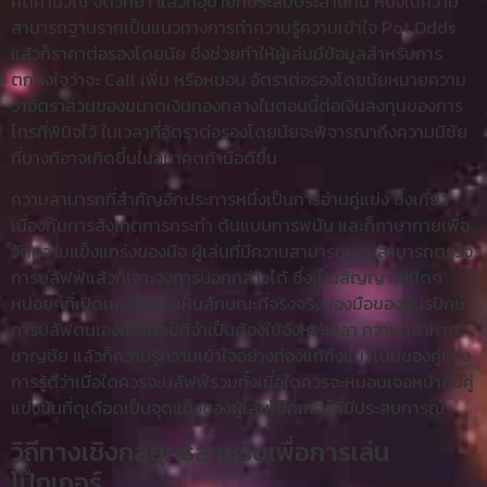
คิดคำนวณ จิตวิทยา แล้วก็อุบายที่ประสมประสานกัน หนึ่งในความ
สามารถฐานรากเป็นแนวทางการทำความรู้ความเข้าใจ Pot Odds
แล้วก็ราคาต่อรองโดยนัย ซึ่งช่วยทำให้ผู้เล่นมีข้อมูลสำหรับการ
ตกลงใจว่าจะ Call เพิ่ม หรือหมอบ อัตราต่อรองโดยนัยหมายความ
ว่าอัตราส่วนของขนาดเงินกองกลางในตอนนี้ต่อเงินลงทุนของการ
โทรที่พินิจไว้ ในเวลาที่อัตราต่อรองโดยนัยจะพิจารณาถึงความมีชัย
ที่บางทีอาจเกิดขึ้นในอนาคตถ้ามือดีขึ้น
ความสามารถที่สำคัญอีกประการหนึ่งเป็นการอ่านคู่แข่ง ซึ่งเกี่ยว
เนื่องกับการสังเกตการกระทำ ต้นแบบการพนัน และก็ภาษากายเพื่อ
วัดความแข็งแกร่งของมือ ผู้เล่นที่มีความสามารถชอบสามารถตรวจ
การบลัฟฟ์แล้วก็เจาะจงการบอกกล่าวได้ ซึ่งเป็นสัญญาณนิดๆ
หน่อยๆที่เปิดเผยให้มองเห็นลักษณะที่จริงจริงของมือของคู่ปรปักษ์
การบลัฟตนเองเป็นศิลป์ที่จำเป็นต้องใช้จังหวะเวลา ความกล้าหาญ
ชาญชัย แล้วก็ความรู้ความเข้าใจอย่างถ่องแท้ถึงแนวโน้มของคู่แข่ง
การรู้ดีว่าเมื่อใดควรจะบลัฟฟ์รวมทั้งเมื่อใดควรจะหมอบเจอหน้ากับคู่
แข่งขันที่ดุเดือดเป็นจุดแข็งของผู้เล่นโป๊กเกอร์ที่มีประสบการณ์
วิถีทางเชิงกลยุทธ์สำหรับเพื่อการเล่น
โป๊กเกอร์