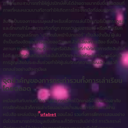
ภาพที่แคบสามารถทำให้คู่ปรปักษ์พับได้ง่ายดายมากยิ่งขึ้น ในตอนที่
ภาพที่หละหลวมบางทีอาจทำให้เกิดการโทรจากมือที่อ่อนแอกว่า
สิ่งจำเป็นของการบรรลุผลสำหรับเพื่อการเล่นโป๊กเกอร์เป็นการดูแล
และรักษาเค้าโครงความคิดที่ถูก การควบคุมอารมณ์ หรือที่มักเรียก
กันว่าการดูแลรักษา “บริเวณใบหน้าโปกเกอร์” เป็นสิ่งจำเป็น ผู้เล่น
จำเป็นต้องจัดแจงอารมณ์ของตัวเองแล้วก็เลี่ยงการเอียง ซึ่งเป็น
สถานการณ์ของความรำคาญหรือนิสัยเสียที่ทำให้เกิดการตัดสินใจที่
ไม่ดี การฝึกหัดสติรวมทั้งเน้นไปที่วัตถุประสงค์ระยะยาวมากยิ่งกว่า
การสูญเสียในระยะสั้นช่วยทำให้ผู้เล่นรักษาความเงียบสงบแล้วก็
ตกลงใจอย่างมีเหตุมีผล
จุดสำคัญของการกระทำรวมทั้งการเล่าเรียน
โดยตลอด
เหมือนกันกับเกมที่ใช้ความสามารถอื่นๆโป๊กเกอร์จำเป็นต้องอาศัย
การฝึกหัดแล้วก็การเล่าเรียนอย่างสม่ำเสมอ การเรียนเกมผ่าน
หนังสือ แหล่งข้อมูล
ีีufabet
ออนไลน์ รวมทั้งการฝึกการสอนอย่าง
มือโปรสามารถให้ข้อมูลเชิงลึกและก็วิธีการอันมีค่าได้ การวิเคราะห์