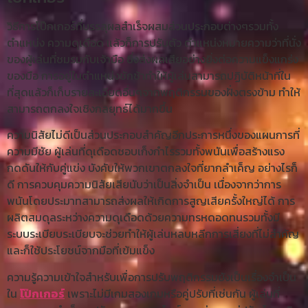
วิธีการโป๊กเกอร์ที่บรรลุผลสำเร็จผสมส่วนประกอบต่างๆรวมทั้ง
ตำแหน่ง ความดุเดือด แล้วก็การปรับตัว ตำแหน่งหมายความว่าที่นั่ง
ของผู้เล่นที่ชมรมกับเจ้ามือ ซึ่งส่งผลเสียอย่างยิ่งต่อความแข็งแกร่ง
ของมือ การอยู่ในตำแหน่งชักช้าทำให้ผู้เล่นสามารถปฏิบัติหน้าที่ใน
ที่สุดแล้วก็เก็บรายละเอียดอื่นๆจากพฤติกรรมของฝั่งตรงข้าม ทำให้
สามารถตกลงใจเชิงกลยุทธ์ได้มากขึ้น
ความนิสัยไม่ดีเป็นส่วนประกอบสำคัญอีกประการหนึ่งของแผนการที่
ความมีชัย ผู้เล่นที่ดุเดือดชอบเก็งกำไรรวมทั้งพนันเพื่อสร้างแรง
กดดันให้กับคู่แข่ง บังคับให้พวกเขาตกลงใจที่ยากลำเค็ญ อย่างไรก็
ดี การควบคุมความนิสัยเสียนับว่าเป็นสิ่งจำเป็น เนื่องจากว่าการ
พนันโดยประมาทสามารถส่งผลให้เกิดการสูญเสียครั้งใหญ่ได้ การ
ผลิตสมดุลระหว่างความดุเดือดด้วยความทรหดอดทนรวมทั้งมี
ระบบระเบียบระเบียบจะช่วยทำให้ผู้เล่นหลบหลีกการเสี่ยงที่ไม่สำคัญ
และก็ใช้ประโยชน์จากมือที่เข้มแข็ง
ความรู้ความเข้าใจสำหรับเพื่อการปรับพฤติกรรมยังเป็นเรื่องจำเป็น
ใน
โป๊กเกอร์
เพราะไม่มีเกมสองเกมหรือคู่ปรับที่เช่นกัน ผู้เล่นที่