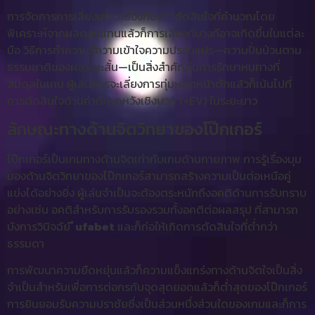
การจัดการการเสี่ยงเกี่ยวเนื่องกับการตัดสินใจที่คำนวณโดย
พิเคราะห์จากผลตอบแทนแล้วก็การเสี่ยงที่บางทีอาจเกิดขึ้นในแต่ละ
มือ วิธีการทำความรู้ความเข้าใจความปรวนแปร—ความปั่นป่วนตาม
ธรรมชาติของผลระยะสั้น—เป็นสิ่งสำคัญในการรักษาหนทางที่
สมดุลในเกม ผู้เล่นควรจะเลี่ยงการทุ่มหมดหน้าตักแล้วก็เน้นไปที่
การตัดสินใจด้านค่าที่คาดหวังเชิงบวก (+EV) ในระยะยาว
ลักษณะทางด้านจิตวิทยาของโป๊กเกอร์
โป๊กเกอร์เป็นเกมทางด้านจิตเท่ากับเกมด้านกายภาพ การรู้เรื่องมุม
มองด้านจิตวิทยาของโป๊กเกอร์สามารถสร้างความเป็นต่อเหนือคู่
แข่งได้อย่างยิ่ง ผู้เล่นจำเป็นจะต้องตระหนักถึงอคติด้านการรับทราบ
อย่างเช่น อคติสำหรับการรับรองรวมทั้งอคติต่อผลสรุป ที่สามารถ
บังการวินิจฉัย
ี ufabet
และก็ก่อให้เกิดการตัดสินใจที่ต่ำกว่า
ธรรมดา
การพัฒนาความยืดหยุ่นแล้วก็ความแข็งแกร่งทางด้านจิตใจเป็นสิ่ง
จำเป็นสำหรับเพื่อการต่อกรกับจุดสุดยอดแล้วก็ต่ำสุดของโป๊กเกอร์
การยินยอมรับความปราชัยซึ่งเป็นส่วนหนึ่งส่วนใดของเกมและก็การ