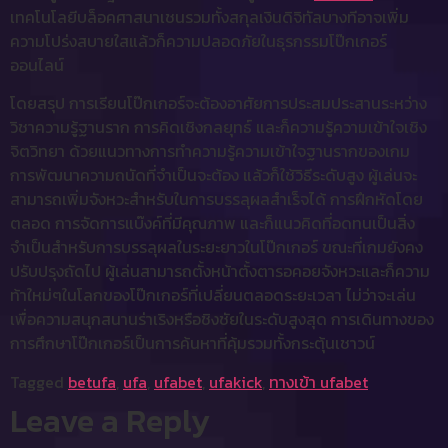
เทคโนโลยีบล็อคศาสนาเชนรวมทั้งสกุลเงินดิจิทัลบางทีอาจเพิ่ม
ความโปร่งสบายใสแล้วก็ความปลอดภัยในธุรกรรมโป๊กเกอร์
ออนไลน์
โดยสรุป การเรียนโป๊กเกอร์จะต้องอาศัยการประสมประสานระหว่าง
วิชาความรู้ฐานราก การคิดเชิงกลยุทธ์ และก็ความรู้ความเข้าใจเชิง
จิตวิทยา ด้วยแนวทางการทำความรู้ความเข้าใจฐานรากของเกม
การพัฒนาความถนัดที่จำเป็นจะต้อง แล้วก็ใช้วิธีระดับสูง ผู้เล่นจะ
สามารถเพิ่มจังหวะสำหรับในการบรรลุผลสำเร็จได้ การฝึกหัดโดย
ตลอด การจัดการแบ๊งค์ที่มีคุณภาพ และก็แนวคิดที่อดทนเป็นสิ่ง
จำเป็นสำหรับการบรรลุผลในระยะยาวในโป๊กเกอร์ ขณะที่เกมยังคง
ปรับปรุงถัดไป ผู้เล่นสามารถตั้งหน้าตั้งตารอคอยจังหวะและก็ความ
ท้าใหม่ๆในโลกของโป๊กเกอร์ที่เปลี่ยนตลอดระยะเวลา ไม่ว่าจะเล่น
เพื่อความสนุกสนานร่าเริงหรือชิงชัยในระดับสูงสุด การเดินทางของ
การศึกษาโป๊กเกอร์เป็นการค้นหาที่คุ้มรวมทั้งกระตุ้นเชาวน์
Tagged
betufa
,
ufa
,
ufabet
,
ufakick
,
ทางเข้า ufabet
Leave a Reply