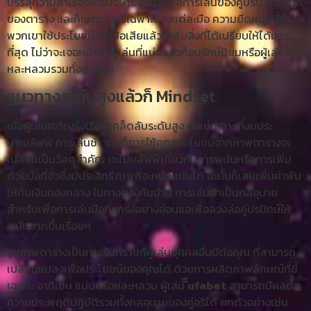
บรรลุความสำเร็จจะปรับอุบายตามสไตล์การเล่นของคู่ปรับ ไดนามิก
ของตาราง และก็เหตุการณ์เฉพาะของแต่ละมือ ความยืดหยุ่นนี้ทำให้
พวกเขาใช้ประโยชน์จากข้อเสียแล้วก็เพิ่มสิ่งที่ได้เปรียบให้ได้มาก
ที่สุด ไม่ว่าจะเจอหน้ากับผู้เล่นที่แน่นแล้วก็อนุรักษ์นิยมหรือผู้เล่นที่
หละหลวมรวมทั้งดุเดือด
แนวทางระดับสูงแล้วก็ Mindset
เมื่อผู้เล่นเจริญรุ่งเรือง เคล็ดลับระดับสูง ดังเช่น การกึ่งบประ
มาณลัฟฟ์ การเล่นช้า และก็การใช้คุณประโยชน์จากภาพตารางจะ
เปลี่ยนเป็นวัสดุสำคัญ เซไม่บลัฟฟ์เกี่ยวกับการพนันหรือการเพิ่ม
ด้วยมือที่จั่วซึ่งมีประสิทธิภาพที่จะหนักแน่นได้ ฉะนั้นก็เลยเพิ่มค่าพับ
ให้กับเงินกองกลาง ในทางตรงกันข้าม การเล่นช้าเป็นกลอุบาย
สำหรับเพื่อการเล่นมือที่แกร่งอย่างอ่อนแอเพื่อลวงล่อคู่ปรปักษ์ให้
พนันมากขึ้นเรื่อยๆ
รูปภาพตารางเป็นการรับทราบที่ผู้เล่นบุคคลอื่นมีต่อคุณ ที่สามารถ
เปลี่ยนแปลงเพื่อประโยชน์ของคุณได้ ด้วยการผลิตภาพลักษณ์ที่ชี้
เฉพาะ อาทิเช่น แน่นหรือหละหลวม ผู้เล่น
ีีufabet
สามารถมีผลต่อ
ความประพฤติปฏิบัติรวมทั้งกลอุบายของคู่อริได้ ยกตัวอย่างเช่น