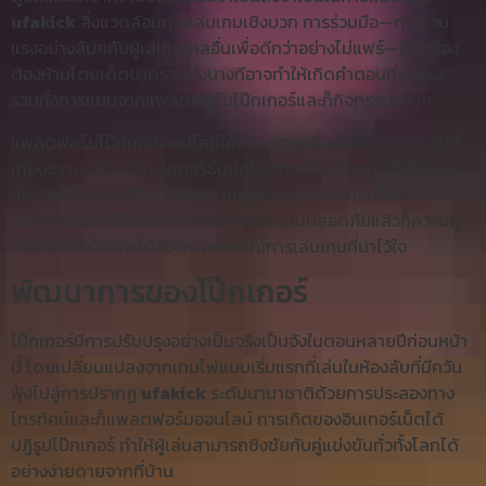
ufakick
สิ่งแวดล้อมการเล่นเกมเชิงบวก การร่วมมือ—การร่วม
แรงอย่างลับๆกับผู้เล่นบุคคลอื่นเพื่อดีกว่าอย่างไม่แฟร์—เป็นเรื่อง
ต้องห้ามโดยเด็ดขาดรวมทั้งบางทีอาจทำให้เกิดคำตอบที่รุนแรง
รวมทั้งการแบนจากแพลตฟอร์มโป๊กเกอร์และก็กิจกรรมต่างๆ
แพลตฟอร์มโป๊กเกอร์ออนไลน์ใช้มาตรการเพื่อมั่นใจว่ามีการเล่นที่
เที่ยงธรรม อย่างเช่น อัลกอริธึมปกป้องการร่วมมือ การสับไพ่แบบ
สุ่ม รวมทั้งกรรมวิธีการตรวจทานผู้เล่น ผู้เล่นควรที่จะเลือก
แพลตฟอร์มที่มีชื่อซึ่งให้ความใส่ใจกับความปลอดภัยแล้วก็ความถูก
ต้องเพื่อมั่นใจว่าจะได้รับประสบการณ์การเล่นเกมที่น่าไว้ใจ
พัฒนาการของโป๊กเกอร์
โป๊กเกอร์มีการปรับปรุงอย่างเป็นจริงเป็นจังในตอนหลายปีก่อนหน้า
นี้ โดยเปลี่ยนแปลงจากเกมไพ่แบบเริ่มแรกที่เล่นในห้องลับที่มีควัน
ฟุ้งไปสู่การปรากฏ
ufakick
ระดับนานาชาติด้วยการประลองทาง
โทรทัศน์และก็แพลตฟอร์มออนไลน์ การเกิดของอินเทอร์เน็ตได้
ปฏิรูปโป๊กเกอร์ ทำให้ผู้เล่นสามารถชิงชัยกับคู่แข่งขันทั่วทั้งโลกได้
อย่างง่ายดายจากที่บ้าน