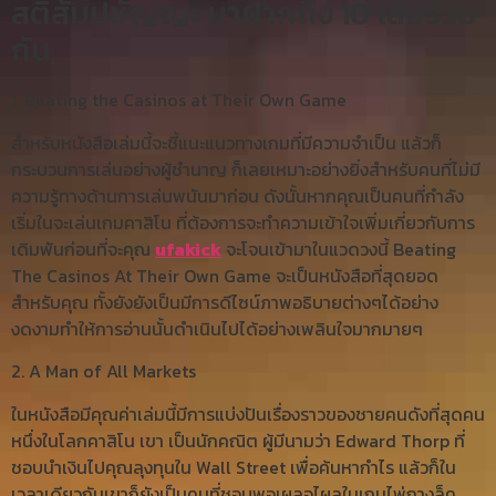
สติสัมปชัญญะ มาฝากถึง 10 เล่มร่วม
กัน
1. Beating the Casinos at Their Own Game
สำหรับหนังสือเล่มนี้จะชี้แนะแนวทางเกมที่มีความจำเป็น แล้วก็
กระบวนการเล่นอย่างผู้ชำนาญ ก็เลยเหมาะอย่างยิ่งสำหรับคนที่ไม่มี
ความรู้ทางด้านการเล่นพนันมาก่อน ดังนั้นหากคุณเป็นคนที่กำลัง
เริ่มในจะเล่นเกมคาสิโน ที่ต้องการจะทำความเข้าใจเพิ่มเกี่ยวกับการ
เดิมพันก่อนที่จะคุณ
ufakick
จะโจนเข้ามาในแวดวงนี้ Beating
The Casinos At Their Own Game จะเป็นหนังสือที่สุดยอด
สำหรับคุณ ทั้งยังยังเป็นมีการดีไซน์ภาพอธิบายต่างๆได้อย่าง
งดงามทำให้การอ่านนั้นดำเนินไปได้อย่างเพลินใจมากมายๆ
2. A Man of All Markets
ในหนังสือมีคุณค่าเล่มนี้มีการแบ่งปันเรื่องราวของชายคนดังที่สุดคน
หนึ่งในโลกคาสิโน เขา เป็นนักคณิต ผู้มีนามว่า Edward Thorp ที่
ชอบนำเงินไปคุณลุงทุนใน Wall Street เพื่อค้นหากำไร แล้วก็ใน
เวลาเดียวกันเขาก็ยังเป็นคนที่ชอบพอเผลอไผลในเกมไพ่กางล็ค