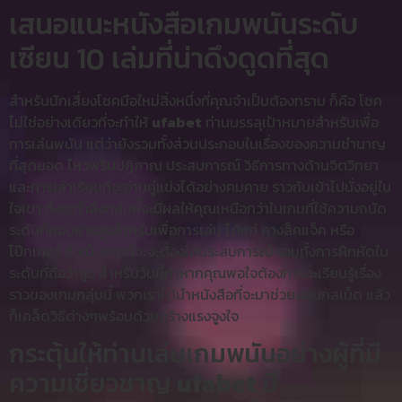
เสนอแนะหนังสือเกมพนันระดับ
เซียน 10 เล่มที่น่าดึงดูดที่สุด
สำหรับนักเสี่ยงโชคมือใหม่สิ่งหนึ่งที่คุณจำเป็นต้องทราบ ก็คือ โชค
ไม่ใช่อย่างเดียวที่จะทำให้
ufabet
ท่านบรรลุเป้าหมายสำหรับเพื่อ
การเล่นพนัน แต่ว่ายังรวมทั้งส่วนประกอบในเรื่องของความชำนาญ
ที่สุดยอด ไหวพริบปฏิภาณ ประสบการณ์ วิธีการทางด้านจิตวิทยา
และการเล่าเรียนที่จะอ่านคู่แข่งได้อย่างคมคาย ราวกับเข้าไปนั่งอยู่ใน
ใจเขา ซึ่งจะทำสิ่งกลุ่มนี้จะมีผลให้คุณเหนือกว่าในเกมที่ใช้ความถนัด
ระดับที่ค่อนข้างสูงสำหรับเพื่อการเล่น ได้แก่ กางล็คแจ็ค หรือ
โป๊กเกอร์ ซึ่งเป็นเกมที่จะจะต้องใช้ประสบการณ์ รวมทั้งการฝึกหัดใน
ระดับที่ถือว่าสูง สำหรับวันนี้ถ้าหากคุณพอใจต้องการจะเรียนรู้เรื่อง
ราวของเกมกลุ่มนี้ พวกเราได้นำหนังสือที่จะมาช่วยสอนกลเม็ด แล้ว
ก็เคล็ดวิธีต่างๆพร้อมด้วยสร้างแรงจูงใจ
กระตุ้นให้ท่านเล่นเกมพนันอย่างผู้ที่มี
ความเชี่ยวชาญ
ufabet
มี