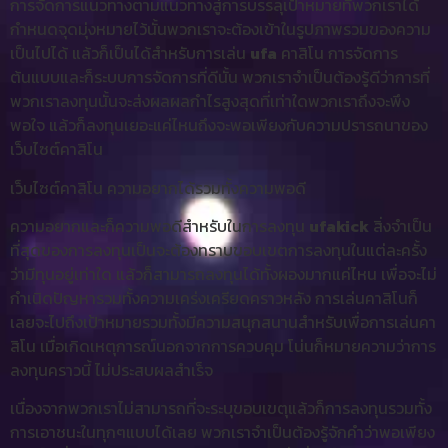
การจัดการแนวทางตามแนวทางสู่การบรรลุเป้าหมายที่พวกเราได้
กำหนดจุดมุ่งหมายไว้นั้นพวกเราจะต้องเข้าในรูปภาพรวมของความ
เป็นไปได้ แล้วก็เป็นได้สำหรับการเล่น
ufa
คาสิโน การจัดการ
ต้นแบบและก็ระบบการจัดการที่ดีนั้น พวกเราจำเป็นต้องรู้ดีว่าการที่
พวกเราลงทุนนั้นจะส่งผลผลกำไรสูงสุดที่เท่าใดพวกเราถึงจะพึง
พอใจ แล้วก็ลงทุนเยอะแค่ไหนถึงจะพอเพียงกับความปรารถนาของ
เว็บไซต์คาสิโน
เว็บไซต์คาสิโน ความอยากได้รวมทั้งความพอดี
ความอยากและก็ความพอดีสำหรับในการลงทุน
ufakick
สิ่งจำเป็น
ที่สุดของการลงทุนเป็นจะต้องทราบขอบเขตการลงทุนในแต่ละครั้ง
ว่ามีทุนอยู่เท่าใด แล้วก็สามารถลงทุนได้ทั้งผองมากแค่ไหน เพื่อจะไม่
กำเนิดปัญหารวมทั้งความเคร่งเครียดคราวหลัง การเล่นคาสิโนก็
เลยจะไปถึงเป้าหมายรวมทั้งมีความสนุกสนานสำหรับเพื่อการเล่นคา
สิโน เมื่อเกิดเหตุการณ์นอกจากการควบคุม โน่นก็หมายความว่าการ
ลงทุนคราวนี้ ไม่ประสบผลสำเร็จ
เนื่องจากพวกเราไม่สามารถที่จะระบุขอบเขตุแล้วก็การลงทุนรวมทั้ง
การเอาชนะในทุกๆแบบได้เลย พวกเราจำเป็นต้องรู้จักคำว่าพอเพียง