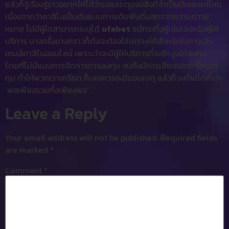
แล้วก็รู้เรื่องรู้ราวอยากให้ได้ว่าขอบเขตุของสิ่งที่จำเป็นมีเยอะแค่ไหน
เนื่องจากว่าคาสิโนเป็นต้นแบบการเดิมพันที่นอกจากความความ
หมาย ไม่มีผู้ใดสามารถระบุได้
ufabet
แม้กระทั้งผู้เล่นเองหรือผู้ให้
บริการ บางครั้งบางคราวก็ดังจะต้องใช้เคราะห์ดีสำหรับในการเล่น
เกมส์คาสิโนออนไลน์ เพราะว่าจะมีผู้ให้บริการที่จะชักจูงให้ลงทุน
โดยที่ไม่มีแบบการจัดการการลงทุน จนถึงมีการเสียจนกระทั่งหมด
ทุน ทำให้พวกเราเครียด ก็เลยควรจะมีขอบเขตุ แล้วก็จะกำเนิดคำว่า
‘พอเพียงรวมทั้งเพียงพอ”
Leave a Reply
Your email address will not be published.
Required fields
are marked
*
Comment
*