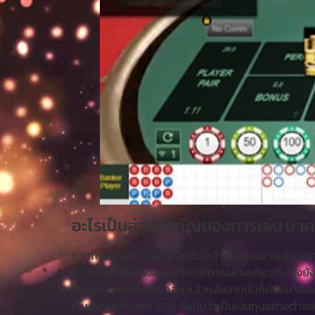
อะไรเป็นส่วนสำคัญของการเล่น บาค
หากถามคำถามว่าอะไรเป็นหัวใจสำคัญของการเล่น บาคาร
รวมของตัวมันเองอยู่หลายประการอย่างเดียวกัน ทั้งยังเร
เงินลงทุนที่พวกเรามีก่อน แล้วหลังจากนั้นก็ค่อยมาปร
เงินลงทุนเพียงแค่ 300 ซึ่งนับว่าเป็นเงินทุนอย่างต่ำอ