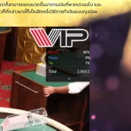
้พวกเราก็สามารถแทงบวกขึ้นมาตามเงินที่พวกเราลงไป และ
ที่กล่าวมานี้ก็เป็นอีกหนึ่งวิธีการทำเงินแบบทุนน้อย