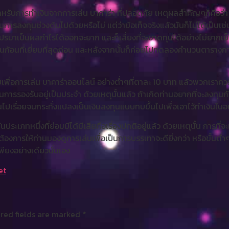
ำหรับการทำเงินจากการเล่น บาคาร่า ที่ปลอดภัย เหตุผลสำคัญๆก็คือว่า 
็นการลงทุนช่วงต้นไปด้วยหรือไม่ แต่ว่าข้อเท็จจริงแล้วมันก็ไม่ได้เป็นเช่
นแปรมาเป็นผลกำไรได้ออกจะยาก และก็เสี่ยงที่จะขาดทุนได้อย่างไม่ยากเ
ินก้อนที่เยี่ยมที่สุดก่อน และหลังจากนั้นก็ค่อยไปทดลองคำนวนตารางการ
เพื่อการเล่น บาคาร่าออนไลน์ อย่างต่ำๆที่ตาละ 10 บาท แล้วพวกเราคว
การรองรับอยู่เป็นประจำ ด้วยเหตุนั้นแล้ว ถ้าเกิดท่านอยากที่จะลงทุนกั
ึ้นไปเรื่อยจนกระทั่งแปลงเป็นเงินลงทุนแบบทบขึ้นไปเพื่อเอาไว้ทำเงินใน
ระเภทหนึ่งที่ย่อมมีได้มีเสียคือเรื่องปกติอยู่แล้ว ด้วยเหตุนั้น การที่จะ
ต้องการให้ท่านมองดูการเล่นเพื่อเป็นการบรรเทาจะดียิ่งกว่า หรือขั้นต่ำ
พียงอย่างเดียวนั่นเอง
et
red fields are marked
*