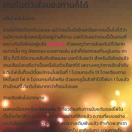
เกมในดวงใจของท่านก็ได้
แต้มไพ่นับไม่ยาก
ท่านไม่ต้องวิตกกังวลเลย แม้ว่าจะเป็นมือใหม่หรืออาจจะเป็นไปได้ว่า
จะมีความกลุ้มอกกลุ้มใจอยู่บ้างก็ตาม บอกได้เลยว่าเกมนี้เป็นเกมที่
เหมาะกับมือใหม่อยู่แล้ว
ufakick
ด้วยเหตุว่าการนับแต้มมิได้ยาก
ขนาดนั้น กฎ ข้อตกลง แบบการเล่น แล้วก็ข้อตกลงที่ระบุในเกม คา
สิโน ก็มิได้มีความสลับซับซ้อนเลย บอกได้เลยว่า สำหรับมือใหม่แล้ว
เกมเสือมังกรถือว่าเป็นหนึ่งในตัวเลือกที่ดี เพราะเหตุว่าการจัดลำดับ
แต้มไพ่นั้นก็จะมีตั้งแม้กระนั้นแป้งที่ 1 ไปจนกระทั่ง 13 โดยเรียงตาม
ให้ตั้งแต่ ไพ่ A ไปจนกระทั่งไพ่คิง ด้วยเหตุนี้แล้วถ้าได้ไพ่มา 1 ใบแล้ว
ข้างไหนที่ได้แต้มไพ่มากกว่าก็ชนะไปเลย
วางเดิมพันไม่มากมาย
นอกเหนือจากเรื่อง
betufa
ที่เกี่ยวข้องกับการนับแต้มของไพ่ใน
เว็บไซต์คาสิโน จะมิได้ยากเหมือนอย่างที่คิดแล้ว ความที่แบบอย่าง
เกมไม่ยุ่งยากหรือวุ่นวายสำหรับการวางเดิมพันแล้ว ถ้าเกิดพวกเรา
เปรียบให้ดีๆกับเกมพนันออนไลน์ทั่วๆไป อาทิเช่นกระบวนการทำ