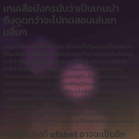
เกมเสือมังกรนับว่าเป็นเกมน่า
ดึงดูดกว่าจะไปทดสอบเล่นเก
มอื่นๆ
เกมเสือมังกร หรือ ไพ่เสือมังกร เป็นเกมที่ได้รับความไว้ใจจากเหล่า
เซียนที่มีทักษะ
ufabet
เรื่องที่เกี่ยวข้องกับการเล่นเกมใน เว็บไซต์
คาสิโน กันคนไม่ใช่น้อยมากมาย พูดได้ว่าเป็นเลิศในเกมที่ถูกจัด
ลำดับไม่ได้แตกต่างจากเกม คาสิโนออนไลน์ อื่นๆเลย แม้ท่าน
ต้องการทดลองเริ่มเล่นเกมเสือมังกรดูบ้าง ก็สามารถเข้ามาสมัค
รกับเว็บที่เปิดให้บริการได้เลย แล้วก็ยังมีอีกนานาประการเหตุผลที่
เหล่าคนเล่นพนันบอกเอาไว้ ว่าเพราะอะไรนักเสี่ยงดวงมือใหม่ถึงควร
จะรู้จักกับเกมส์เสือมังกร เนื่องจากว่าในความเป็นจริงแล้วก็ยังมีอีก
หลายเหตุผลให้ตกลงใจ เพราะว่าเกมออนไลน์กลุ่มนี้มีตัวเลือก
จำนวนมาก ก็จำต้องขึ้นกับตัวท่านเองเพราะประทับใจเกมนี้มากน้อย
แค่ไหน แต่ว่าหากท่านรู้จักข้อตกลงและก็แบบการเล่นเสือมังกรแล้ว
เกมนี้ก็บางที
ufabet
อาจจะเป็นอีก