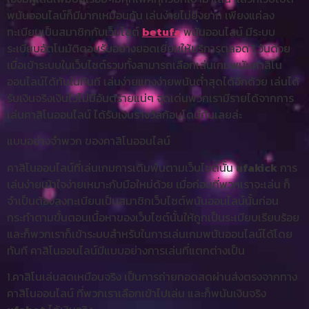
พนันออนไลน์ก็มีมากเหมือนกัน เล่นง่ายไม่ยุ่งยาก เพียงแค่ลง
ทะเบียนเป็นสมาชิกกับเว็บไซต์
betufa
พนันออนไลน์ มีระบบ
ระเบียบอัตโนมัติตอบรับอย่างยอดเยี่ยมให้บริการตลอด 1 วันด้วย
เมื่อเข้าระบบในเว็บไซต์รวมทั้งสามารถเลือกเล่นเกมพนันคาสิโน
ออนไลน์ได้ทันในทันที เล่นง่ายแทงง่ายพนันต่ำสุดได้อีกด้วย เล่นได้
รับเงินจริงเงินไวไม่มีอันตรายแน่ๆ จุดเด่นพวกเรามีรายได้จากการ
เล่นคาสิโนออนไลน์ ได้รับเงินรางวัลก้อนโตนี้กันเลยล่ะ
แบบอย่างจำพวก ของคาสิโนออนไลน์
คาสิโนออนไลน์ที่เล่นเกมการเดิมพันตามเว็บไซต์นั้น
ufakick
การ
เล่นง่ายเข้าใจง่ายเหมาะกับมือใหม่ด้วย เมื่อก่อนที่พวกเราจะเล่น ก็
จำเป็นต้องลงทะเบียนเป็นสมาชิกเว็บไซต์พนันออนไลน์นั้นก่อน
กระทำตามขั้นตอนเนื้อหาของเว็บไซต์นั้นให้ถูกเป็นระเบียบเรียบร้อย
และก็พวกเราก็เข้าระบบสำหรับในการเล่นเกมพนันออนไลน์ได้โดย
ทันที คาสิโนออนไลน์มีแบบอย่างการเล่นที่แตกต่างเป็น
1.คาสิโนเล่นสดเหมือนจริง เป็นการถ่ายทอดสดผ่านส่งตรงจากทาง
คาสิโนออนไลน์ ที่พวกเราเลือกเข้าไปเล่น และก็พนันเงินจริง