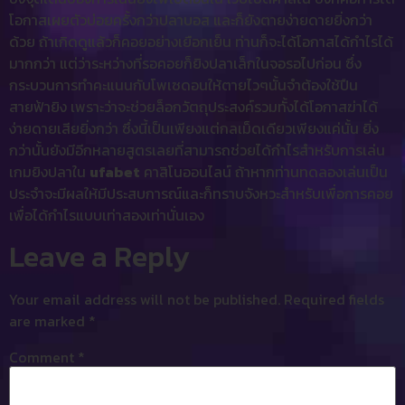
โอกาสเผยตัวบ่อยครั้งกว่าปลาบอส และก็ยังตายง่ายดายยิ่งกว่า
ด้วย ถ้าเกิดดูแล้วก็คอยอย่างเยือกเย็น ท่านก็จะได้โอกาสได้กำไรได้
มากกว่า แต่ว่าระหว่างที่รอคอยก็ยิงปลาเล็กในจอรอไปก่อน ซึ่ง
กระบวนการทำคะแนนกับโพเซดอนให้ตายไวๆนั้นจำต้องใช้ปืน
สายฟ้ายิง เพราะว่าจะช่วยล็อกวัตถุประสงค์รวมทั้งได้โอกาสฆ่าได้
ง่ายดายเสียยิ่งกว่า ซึ่งนี้เป็นเพียงแต่กลเม็ดเดียวเพียงแค่นั้น ยิ่ง
กว่านั้นยังมีอีกหลายสูตรเลยที่สามารถช่วยได้กำไรสำหรับการเล่น
เกมยิงปลาใน
ufabet
คาสิโนออนไลน์ ถ้าหากท่านทดลองเล่นเป็น
ประจำจะมีผลให้มีประสบการณ์และก็ทราบจังหวะสำหรับเพื่อการคอย
เพื่อได้กำไรแบบเท่าสองเท่านั่นเอง
Leave a Reply
Your email address will not be published.
Required fields
are marked
*
Comment
*