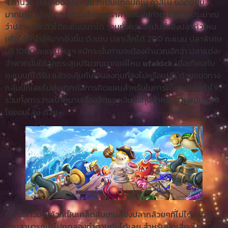
4.คำนวณโบนัสของปลา นับว่าเป็นเเทคนิคใน คาสิโน ยอดนิยม
มากมาย เนื่องจากว่าการคำณวนราคาจะก่อให้ท่านได้รู้โดยประมาณ
ว่าปลาแต่ละตัวได้คะแนนเท่าใด รวมทั้งควรจะเน้นย้ำยิงปลาตัวไหน
เพื่อได้กำไรให้มากยิ่งขึ้น ดังเช่น ปลาเล็กได้ 200 คะแนน ปลาพิเศษ
ได้ 1000 คะแนน ฯลฯ แม้กระนั้นท่านจะต้องคำนวณอีกว่า ปลาแต่ละ
จำพวกนั้นใช้ลูกกระสุนปริมาณมากแค่ไหน
ufakick
เมื่อเทียบกับ
คะแนนที่ได้รับ แล้วจะคุ้มกับเงินลงทุนที่ลงไปหรือเปล่า ด้วยแนวทาง
กลุ่มนี้ก็เลยไม่ยุ่งยากต่อการคิดแผนสำหรับในการคำนวณผลกำไร
รวมทั้งการวางเป้าหมายเรื่องจัดแจงเงินลงทุนสำหรับการพนัน คาสิ
โนออนไลน์ ด้วย
ที่ได้กล่าวมาแล้วก็เป็นเคล็ดลับเกมส์ยิงปลากล้วยๆที่ไม่ได้ทำยาก
ท่านสามารถนำไปทดลองทำตามกันได้เลย สำหรับนักเสี่ยงโชคมือ