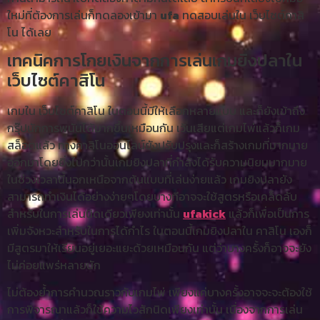
ใหม่ที่ต้องการเล่นก็ทดลองเข้ามา
ufa
ทดสอบเล่นใน เว็บไซต์คาสิ
โน ได้เลย
เทคนิคการโกยเงินจากการเล่นเกมยิงปลาใน
เว็บไซต์คาสิโน
เกมใน เว็บไซต์คาสิโน ในตอนนี้มีให้เลือกหลายแบบ และก็ยังเข้าถึง
กรุ๊ปนักการพนันได้มากขึ้นเหมือนกัน เว้นเสียแต่เกมไพ่แล้วก็เกม
สล็อตแล้ว ทางคาสิโนออนไลน์ยังปรับปรุงและก็สร้างเกมที่มากมาย
ออกมาโดยยิ่งไปกว่านั้นเกมยิงปลาที่กำลังได้รับความนิยมมากมาย
ในช่วงเวลานี้นอกเหนือจากต้นแบบที่เล่นง่ายแล้ว เกมยิงปลายัง
สามารถทำเงินได้อย่างง่ายๆโดยบางทีอาจจะใช้สูตรหรือเคล็ดลับ
สำหรับในการเล่นนิดเดียวเพียงเท่านั้น
ufakick
แล้วก็เพื่อเป็นการ
เพิ่มจังหวะสำหรับในการได้กำไร ในตอนนี้เกมยิงปลาใน คาสิโน เองก็
มีสูตรมาให้เรียนอยู่เยอะแยะด้วยเหมือนกัน แต่ว่าบางครั้งก็อาจจะยัง
ไม่ค่อยแพร่หลายนัก
ไม่ต้องย้ำการคำนวณราวกับเกมไพ่ เพียงแค่บางครั้งอาจจะจะต้องใช้
การพิจารณาแล้วก็ใช้ความไวสักนิดเพียงเท่านั้น เนื่องจากการเล่น