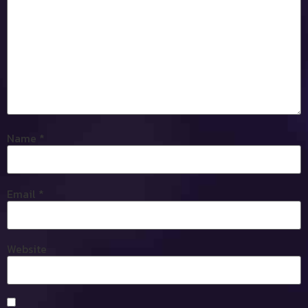
Name
*
Email
*
Website