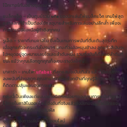
โป๊กเกอร์กันอย่างรุนแรง
แบล็คแจ็ค – เป็นศุนย์รวม
ufa
ของนักเล่นไพ่แบล็คแจ็ค เกมไพ่สุด
คลาสสิกที่จำเป็นต้องใช้กลอุบายสำหรับการเล่นอย่างลึกล้ำ เพื่อจะ
กำความมีชัยเหนือผู้ท้าชิงทุกคน
รูเล็ต – ราชาที่เกมคาสิโน ซึ่งเป็นเกมการพนันที่ตื่นเต้นสุดระทึก
เมื่อลูกแก้วจะกระเด้งไปๆมาๆ ขณะที่วงล้อหมุนช้าลง ลูกแก้วสีเงินจะ
ไปหยุดอยู่จุดหมายเลขใดเลขลำดับหนึ่ง รวมทั้งมันก็คือเลขลำดับที่
ชนะ แม้ว่าคุณเลือกถูกคุณก็จะชนะรางวัลใหญ่
บาคาร่า – เกมไพ่
ี ufabet
ที่สุดแสนจะบันเทิงใจ แล้วก็มีแบบการ
ลงพนันที่ง่ายสุดๆ คุณสามารถที่จะเลือกข้างที่คุณรู้สึกว่าจะชนะ แล้ว
ก็ติดตามลุ้นผลของการขยัน
กลุ่มนี้เป็นเพียงแต่แบบอย่างนิดๆหน่อยๆของเกมการพนันที่ถูกใส่
ไว้ภายในคาสิโนออนไลน์ ซึ่งอันที่จริงแล้วยังมีเกมออนไลน์อีกเยอะ
แยะคอยให้คนได้เข้าไปสัมผัส
จุดเด่นของการเล่นคาสิโนออนไลน์