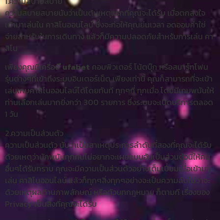
1.ความสบายสบาย
ความสบายสบายนับว่าเป็นต้นเหตุแรกที่คุณจะได้รับ เมื่อตกลงใจ
เข้ามาเล่นใน คาสิโนออนไลน์ ซึ่งจะก่อให้คุณย่นเวลา อดออมค่าใช่
จ่ายสำหรับในการเดินทาง แล้วก็มีความปลอดภัยสำหรับการเล่น คา
สิโน
เพียงคุณมีเครื่อง
ี ufabet
คอมพิวเตอร์ โน้ตบุ๊ก หรือสมาร์ทโฟน
รุ่นต่างๆที่เข้าถึงระบบอินเตอร์เน็ต เพียงเท่านี้ คุณก็สามารถที่จะเข้า
เล่นเกมคาสิโนออนไลน์ได้โดยทันที ทุกๆที่ ทุกเมื่อ โดยมีเกมพนันให้
ท่านเลือกเล่นมากยิ่งกว่า 300 รายการ ซึ่งระบบจะเปิดบริการตลอด
1 วัน
2.ความเป็นส่วนตัว
ความเป็นส่วนตัว นับว่าเป็นสาเหตุประการลำดับที่สองที่คุณจะได้รับ
ด้วยเหตุว่านักพนันทุกคนไม่อยากจะเผยแบบอันเป็นส่วนตัวนี้ให้คน
อื่นๆได้รับทราบ คุณจะมีความเป็นส่วนตัวอย่างเต็มเปี่ยมเมื่อเข้ามา
เล่น คาสิโนออนไลน์ แล้วก็ทุกๆสิ่งทุกๆอย่างจะเป็นความลับไม่ว่าจะ
ด้วยเหตุผลด้านภาพลักษณ์ หรือตัวบทกฎหมาย ก็ตามที เรื่องของ
Privacy เป็นสิ่งที่คุณจะได้รับ