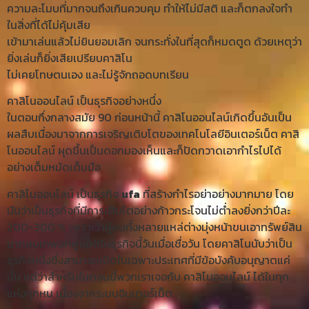
ความละโมบที่มากจนถึงเกินควบคุม ทำให้ไม่มีสติ และก็ตกลงใจทำ
ในสิ่งที่ได้ไม่คุ้มเสีย
เข้ามาเล่นแล้วไม่ยินยอมเลิก จนกระทั่งในที่สุดก็หมดตูด ด้วยเหตุว่า
ยิ่งเล่นก็ยิ่งเสียเปรียบคาสิโน
ไม่เคยโทษตนเอง และไม่รู้จักถอดบทเรียน
คาสิโนออนไลน์ เป็นธุรกิจอย่างหนึ่ง
ในตอนกึ่งกลางสมัย 90 ก่อนหน้านี้ คาสิโนออนไลน์เกิดขึ้นอันเป็น
ผลสืบเนื่องมาจากการเจริญเติบโตของเทคโนโลยีอินเตอร์เน็ต คาสิ
โนออนไลน์ ผุดขึ้นเป็นดอกมองเห็นและก็ปัดกวาดเอากำไรไปได้
อย่างเต็มหมัดเต็มมือ
คาสิโนออนไลน์ เป็นธุรกิจ
ufa
ที่สร้างกำไรอย่าอย่างมากมาย โดย
นับว่าเป็นธุรกิจที่มีการเติบโตอย่างก้าวกระโจนไม่ต่ำลงยิ่งกว่าปีละ
200-300 % เพราะว่าผู้คนทั้งหลายแหล่ต่างมุ่งหน้าขนเอาทรัพย์สิน
มากลบเทพอกพูนให้กับธุรกิจนี้วันเมื่อเชื่อวัน โดยคาสิโนนับว่าเป็น
ธุรกิจหนึ่งซึ่งสามารถเปิดในเฉพาะประเทศที่มีข้อบังคับอนุญาตแค่
นั้น แต่ว่าสำหรับในตอนนี้พวกเราเจอกับ คาสิโนออนไลน์ ได้ในทุก
แห่งทุกหน เนื่องจากระบบอินเตอร์เน็ต