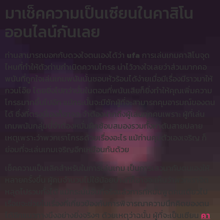
มาเช็คความเป็นเซียนในคาสิโน
ออนไลน์กันเลย
ท่านสามารถบอกกับดวงใจตนเองได้ว่า
ufa
การเล่นเกมคาสิโนจุด
ไหนที่ทำให้ตัวท่านกำเนิดความโกรธ น่าไว้วางใจเลยว่าส่วนมากคอ
พนันที่ถูกใจเล่นเกมพนันนั้นชอบหัวร้อนได้ง่ายเมื่อมีเรื่องมีราวมาให้
กวนโอ๊ย โดยยิ่งไปกว่านั้นในตอนที่พนันเสียก็ยิ่งทำให้คุณเพิ่มความ
โกรธมากขึ้นไปอีก แม้กระนั้นจะมีซักผู้ที่จะสามารถคุมอารมณ์ของตน
ได้ ซึ่งที่ตรงนี้เองก็อาจจะจำต้องฝากถึงผู้เล่นทุกคนเพราะ ผู้ที่เล่น
เกมพนันกลุ่มนี้จำต้องหมั่นฝึกซ้อมสมองรวมทั้งหาต้นสายปลาย
เหตุเพราะว่าพวกเราโกรธด้วยเรื่องอะไร แม้ท่านคุมตัวเองเจริญ ก็
ย่อมที่จะเล่นเกมเจริญอีกเหมือนกันด้วย
เช็คความเป็นเลิคสำหรับในการเล่นเกม เป็นการเสวนากับตนเองให้
หลายครั้งขึ้น ผู้คนจำนวนไม่ใช้น้อยบางทีก็อาจจะเห็นว่าพวกเราจิต
หลุดไปรวมทั้งได้ แม้กระนั้นอันที่จริงแล้วการที่หมั่นพูดคนเดียวไป
เรื่อยจะช่วยในเรื่องที่เกี่ยวข้องกับการพิจารณาความนึกคิดของตน
ได้อีกแนวทางนึงอย่างยิ่งจริงๆ ด้วยเหตุว่าฉนั้น ผู้ที่จะเป็นเซียน
คา