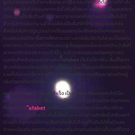
พูดได้ว่าทุกคนที่เข้ามาเล่นเกม คาสิโน และจากนั้นก็ต้องการที่กำลัง
จะได้เงินกลับไปเยอะมากๆกลับไปกันทั้งหมด แล้วก็การเรียนหลายๆ
ต้นแบบก็เป็นสิ่งที่จะทำให้พวกเราสามารถเห็นความน่าจะเป็นไปได้
สำหรับการเล่นเกม แล้วก็เปลี่ยนเป็นสิ่งที่ทำให้พวกเราพอเข้าใจ
สำหรับเพื่อการดูความน่าจะเป็นของเกมในลักษณะต่างๆของการ
ทดสอบเล่นด้วย ซึ่งการศึกษาแนวทางการเล่นจัดว่ามีสาระเป็นอย่าง
มาก เพราะว่าจะช่วยทำให้พวกเรารู้เรื่องมุมมองในหลายๆด้านว่าสิ่งที่
พวกเราคิดพินิจพิจารณาไว้นั้น จะมีการสนองตอบต่อเหตุการณ์
แบบใดสำหรับการเล่นเกมผ่าน
ีีีufabet
เว็บไซต์คาสิโน ซึ่งนี้ก็แน่ๆ
อีกว่ายังคงจะมีความต้องการที่ต้องการจะเป็นยอดเยี่ยมของคอพนัน
รวมทั้งในเวลานี้พวกเราก็มี 3 แนวทางเช็คความเซียนมาฝากท่านผู่
เล่นด้วยอย่างเดียวกัน
คุยกับตนเองแบบเป็นเหตุสำเร็จ เป็นการฟังเสียงของตนได้เป็น
อย่างดี ไม่เอียงเอนไปกับอารมณ์โกรธจากการเสียพนันหรือจากคน
ที่อยู่รอบข้าง
ีufabet
จะต้องมีสมาธิรวมทั้งความละเอียดถี่ถ้วน
รวมถึงความนึกคิดที่เร็วทันใจอีกด้วย หากว่าท่านคิดผิดไปเพียงแต่
นิดหนึ่ง ก็อาจก่อให้ท่านเสียตังค์พนันไปโดยที่ไม่ทันได้ตั้งตัวเลย
ด้วยเหมือนกัน หากท่านมีลักษณะที่ละม้ายกับข้อนี้ท่านก็บางทีก็อาจ