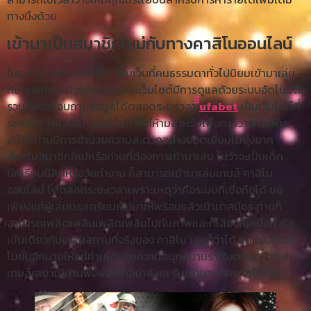
ทางนึงด้วย
เข้ามาเป็นสมาชิกใหม่กับทางคาสิโนออนไลน์
ในเวลานี้ เว็บไซต์คาสิโน เป็นเว็บที่คนธรรมดาทั่วไปนิยมเข้ามาเล่น
กันเยอะที่สุด ด้วยเหตุว่าแต่ละเว็บไซต์มีการดูแลด้วยระบบอัตโนมัติ
รวมทั้งยังสอบถามข้อมูลได้ตลอดระยะเวลา
ีีีufabet
เป็นเว็บไซต์ที่
ระบบเปิดให้เล่นแบบเสรี ไม่มีสิ่งที่ห้ามสำหรับเพื่อการวางเดิมพัน
อะไรก็ตามมีการอำนวยความสะดวกอย่างยอดเยี่ยมไม่ยุ่งยาก
สำหรับสมาชิกใหม่หรือท่านที่ต้องการเข้ามาเล่น ไม่ว่าจะเป็นเด็ก
นักเรียนนิสิตหรือวัยทำงาน ก็สามารถเข้ามาเล่นเกมส์ คาสิโน
ออนไลน์ ได้ตลอดระยะเวลาเพราะเหตุว่าคือระบบที่เชื่อถือได้ ขอ
เพียงแค่ผู้เล่นตระเตรียมเงินมาให้พร้อมแล้วเข้ามาสมัคร ท่านก็
สามารถเพลิดเพลินเพลิดเพลินไปกับภาพและก็เสียงที่เหมือนจริง
เช่นเดียวกับอยู่ในสถานที่จริงของ คาสิโน เลยก็ว่าได้ แถมยังมีโปร
โมชั่นอีกมายให้แก่ท่านได้เพิ่มความสนุกสนานร่าเริงตลอดการเล่น
เกมส์เลย แม้ท่านพึงพอใจก็อย่าลังเล รีบเข้ามาสมัครกันได้เลย