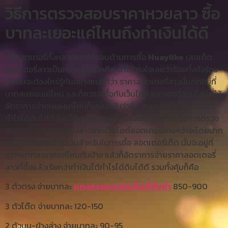
วิธีการตรวจสอบราคาหวยลาว ซื้อ
บาทละเยอะแค่ไหนถึงทำเงินได้ดี
คอลอตเตอรี่ทั้งหลายแหล่ที่ชอบด้านการซื้อ
Huaylike
เลขเด็ด
ลอตเตอรี่ลาวเป็นความรู้สึกนึกคิด น่าไว้วางใจเลยว่าร้อยทั้งยังร้อย
จำเป็นจะต้องใคร่รู้กันอย่างแน่แท้ว่า ราคาลอตเตอรี่ลาวนั้นตกอยู่ที่
บาทละเยอะแค่ไหน และก็ควรจะซื้อกับเว็บไซต์ลอตเตอรี่ออนไลน์ที่ให้
อัตราการจ่ายเยอะแค่ไหนก็เลยจะนับว่าคุ้ม สามารถทำเงินและก็ได้
กำไรได้ดิบได้ดี ในเนื้อหานี้พวกเราจะมาเสนอแนะกรรมวิธีการตรวจ
สอบราคาสลากกินแบ่งลาวจากเว็บไซต์ลอตเตอรี่ต่างๆว่าจะโดยมาก
แล้ว อัตราการชำระเงินสำหรับในการซื้อ ลอตเตอรี่เด็ด นั้นจะอยู่ที่
ราวๆบาทละมากแค่ไหนกันบ้าง แล้วก็อัตราการจ่ายราคาลอตเตอรี่
ลาวที่ซื้อแล้วเรียกว่าทำเงินได้กำไรได้ดิบได้ดี รวมทั้งคุ้มก็คือ
3 ตัวตรง จ่ายบาทละ
แทงหวยออนไลน์ไม่มีขั้นต่ำ
850-900
3 ตัวโต๊ด จ่ายบาทละ 120-150
2 ตัวบน-ข้างล่าง จ่ายบาทละ 90-95