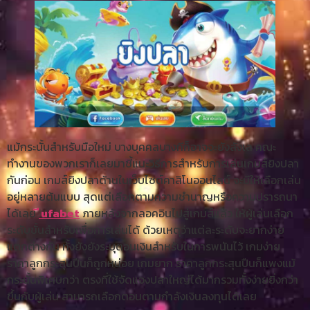
แม้กระนั้นสำหรับมือใหม่ บางบุคคลบางทีก็อาจจะยังลังเล คณะ
ทำงานของพวกเราก็เลยมาชี้แนะวิธีการสำหรับการเล่นเกมส์ยิงปลา
กันก่อน เกมส์ยิงปลาด้านในเว็บไซต์คาสิโนออนไลน์ จะมีให้เลือกเล่น
อยู่หลายต้นแบบ สุดแต่เลือกตามความชำนาญหรือความปรารถนา
ได้เลย
ี ufabet
ภายหลังจากลอคอินไปสู่เกมส์แล้ว ให้ผู้เล่นเลือก
ระดับขั้นสำหรับเพื่อการเล่นได้ ด้วยเหตุว่าแต่ละระดับจะยากง่าย
แตกต่างกัน ทั้งยังยังระบุตอนเงินสำหรับในการพนันไว้ เกมง่าย
ราคาลูกกระสุนปืนก็ถูกหน่อย เกมยาก ราคาลูกกระสุนปืนก็แพงแม้
กระนั้นพิเศษกว่า ตรงที่ใช้จัดแจงปลาใหญ่ได้มากรวมทั้งง่ายยิ่งกว่า
ขึ้นกับผู้เล่น สามารถเลือกตอนตามกำลังเงินลงทุนได้เลย