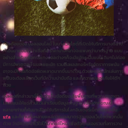
-ข้อด้อยของ บอลออนไลน์ ในบางเว็บไซต์ที่เปิดให้บริการบางทีอาจ
ทำขึ้นมาแบบไม่น่าเชื่อถือ ราคาบางทีอาจจะแพงกว่ามาตรฐาน แบบ
อย่างสำหรับเพื่อการแทงบอลต่างๆก็จะมีแม้กระนั้นแบบเดิมๆไม่ค่อย
มีการอัพเดตอะไรเยอะแยะนัก รวมถึงผลสกอร์หรืออัตราการพนัน
อาจจะมีการเกิดข้อผิดพลาดมากขึ้นมาด้วย ด้วยเหตุนั้นนักเล่นการ
พนันจะต้องเลือกเว็บที่มีความน่านับถือ และก็ความปลอดภัยให้ดีๆ
ด้วย
ทั้งผองที่กล่าวมานี้ก็นับว่าเป็นข้อดีขอเสียพื้นฐานที่พวกเราเอามา
เสนอแนะให้แด่ท่านได้เล่าเรียนข้อมูลพื้นฐาน เนื่องจากขณะนี้
หลายๆท่านก็หันมาเลือกใช้บริการในโลกอินเตอร์เน็ตกันเยอะขึ้น
ufa
และก็ท่านทั้งหลายแหล่ควรมองมาตรฐานของเว็บไซต์พวกนั้น
ด้วย ว่ามีความน่าไว้ใจได้มากแค่ไหน เพื่อตัวท่านเองรวมทั้งการวาง