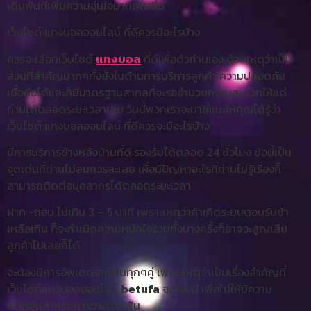
เดิมพันที่เพิ่มความอุ่นใจมากเพิ่มขึ้น
เว็บไซต์ แทงบอลออนไลน์ ที่ดีควรมีอะไรบ้าง
ควรจะเลือกเว็บไซต์
แทงบอล
ที่ดีเพื่อตัวท่านเอง ด้วยเหตุว่าเป็น
ส่วนที่สำคัญมากๆทั้งยังในด้านการบริการลูกค้า ความปลอดภัย
เชื่อถือได้และก็มีมาตรฐานสากลที่จะรออำนวยความสะดวกให้แด่
ท่านได้ตลอดระยะเวลาเลย วันนี้พวกเราจะมาชี้แนะให้คุณได้รู้ว่า
เว็บไซต์ แทงบอลออนไลน์ ที่ดีควรจะมีอะไรบ้าง
มีการบริการข้างหลังบ้านที่ดี รองรับได้ตลอด 24 ชั่วโมง ข้อนี้เป็น
จุดเด่นที่ท่านไม่สมควรละเลย เผื่อมีปัญหาอะไรที่ท่านไม่รู้เรื่องก็
สามารถติดต่อบุคลากรได้ตลอดระยะเวลา
ฝาก -ถอน ไม่เกิน 3 – 5 นาที เพราะเหตุว่าถ้าเกิดระบบตอบรับช้า
เหลือเกิน ก็จะกำเนิดความหนักใจรวมทั้งบางครั้งก็อาจจะสูญเสีย
ลูกค้าไปเลยก็ได้
จะต้องมีการอัพเดตราคาในทุกๆคู่ เพราะเหตุว่าเป็นเรื่องสำคัญที่
เว็บไซต์แทงบอลออนไลน์
betufa
จะต้องมี เพื่อไม่ให้มีความ
ยืดหยุ่นสำหรับการวางเดิมพัน