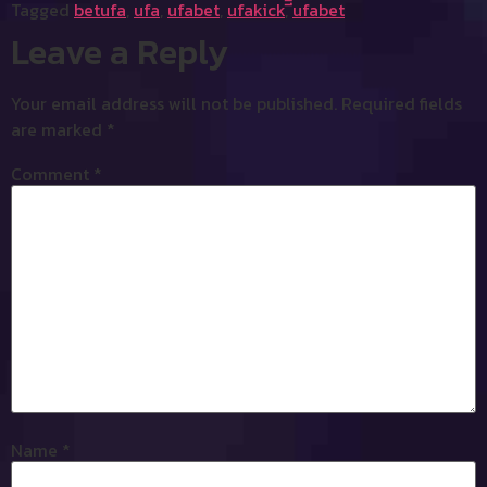
Tagged
betufa
,
ufa
,
ufabet
,
ufakick
,
ีีufabet
Leave a Reply
Your email address will not be published.
Required fields
are marked
*
Comment
*
Name
*