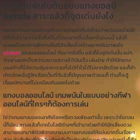
การเดิมพันในต้นแบบแทงบอลมี
betufa
สาระแล้วก็จุดเด่นยังไง
หลายๆท่านอาจจะมีการเกิดความข้องใจกันใช่ไหมว่าพนันออนไลน์มี
มีดีเช่นไร เพราะอะไรถึงเป็นที่นิยมมากขึ้นเรื่อยๆในตอนนี้ แล้วก็
แปลงเป็นหนทางอีกทางนึงที่นักเสี่ยงโชคโดยมากหันมาสนใจ
ufabet
แทงบอลออนไลน์ กันมากยิ่งขึ้น แล้วก็ในจุดเด่นนั้น แน่ๆ
ว่าอย่างแรกเป็นความสบายสบายได้เงินเร็ว เล่นง่าย ทำให้นักแทง
บอลต่างก็ได้ความคุ้มราคารวมทั้งได้กำไรได้ไม่ยากอีกด้วย และก็ถ้า
เกิดนักพนันรู้จักเลือกเว็บที่ดีแล้วก็มีคุณภาพด้วยละก็ ท่านก็จะรู้
เรื่องเบิกบานที่ไม่เหมือนกันออกไปด้วย
แทงบอลออนไลน์ เกมพนันในแบบอย่างกีฬา
ออนไลน์ที่ใครๆก็ต้องการเล่น
ใช่ว่าเกมแทงบอลจะอาศัยโชคหรือดวงเพียงเท่านั้น เพราะว่าในตอน
นี้ก็มีแนวทางแล้วก็เทคโนโลยีต่างๆที่เข้ามาช่วยทำให้นักเสี่ยงดวง
สามารถเอามาพินิจพิจารณาแบบการแทงบอลให้แม่นมากขึ้นเรื่อยๆ
ด้วย ข้อสำคัญที่นักเสี่ยงโชคจำเป็นต้องรู้ก่อนแทงอีกอย่างหนึ่งก็คือ