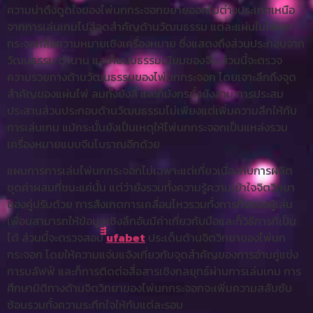
ความน่าดึงดูดใจของไพ่นกกระจอกขยายออกไปต่างประเทศเหนือ
จากการเล่นเกมไปสู่จุดสำคัญด้านวัฒนธรรม แต่ละแผ่นในไพ่นก
กระจอกสื่อความหมายเชิงเครื่องหมาย ซึ่งแสดงถึงส่วนประกอบจาก
วัฒนธรรม ตำนาน และก็ขนบธรรมเนียมของจีน ส่วนนี้จะตรวจ
ความรวยทางด้านวัฒนธรรมของไพ่นกกระจอก โดยเจาะลึกถึงจุด
สำคัญของแผ่นไพ่ ลมทั้งยังสี่ และก็มังกรทั้งยังสาม การประสม
ประสานส่วนประกอบด้านวัฒนธรรมไม่เพียงแต่เพิ่มความลึกให้กับ
การเล่นเกม แม้กระนั้นยังเป็นเหตุให้ไพ่นกกระจอกเป็นแหล่งรวม
เครื่องหมายแบบจีนโบราณอีกด้วย
แผนการการเล่นไพ่นกกระจอกไม่เฉพาะแต่เกี่ยวเนื่องกับการผลิต
ชุดค่าผสมที่ชนะแค่นั้น แต่ว่ายังรวมทั้งความรู้ความเข้าใจจิตวิทยา
ของคู่ปรับด้วย การสังเกตการเคลื่อนไหวรวมทั้งการทิ้งของผู้เล่น
เพื่อนสามารถให้ข้อมูลเชิงลึกอันมีค่าเกี่ยวกับมือและก็วิธีการที่เป็น
ได้ ส่วนนี้จะตรวจสอบ
ีีีufabet
ประเด็นด้านจิตวิทยาของไพ่นก
กระจอก โดยให้ความแจ่มแจ้งเกี่ยวกับจุดสำคัญของการอ่านคู่แข่ง
การบลัฟฟ์ และก็การติดต่อสื่อสารเชิงกลยุทธ์ผ่านการเล่นเกม การ
ศึกษามิติทางด้านจิตวิทยาของไพ่นกกระจอกจะเพิ่มความสลับซับ
ซ้อนรวมทั้งความระทึกใจให้กับแต่ละรอบ