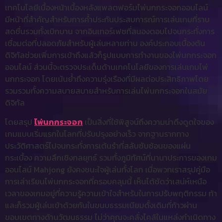
เทคโนโลยีเบื้องหน้าเบื้องหลังแพลตฟอร์มไพ่นกกระจอกออนไลน์
มีหน้าที่สำคัญสำหรับการค้ำประกันประสบการณ์การเล่นเกมที่ราบ
สดชื่นรวมทั้งเบิกบาน จากอินเทอร์เฟซที่สนองตอบไปจนกระทั่งการ
เชื่อมต่อที่ปลอดภัยสำหรับผู้เล่นหลายท่าน องค์ประกอบเบื้องต้น
ดิจิทัลช่วยเพิ่มการเข้าถึงแล้วก็รูปแบบการทำงานของไพ่นกกระจอก
ออนไลน์ ส่วนนี้จะตรวจประเด็นด้านเทคโนโลยีของการเล่นเกมไพ่
นกกระจอก โดยเน้นย้ำถึงความรุ่งเรืองที่มีผลต่อประสิทธิภาพโดย
รวมรวมทั้งความสบายสบายสำหรับการเล่นไพ่นกกระจอกในสมัย
ดิจิทัล
โดยสรุป
ไพ่นกกระจอก
เป็นสิ่งที่ใช้พิสูจน์ถึงความน่าดึงดูดใจของ
เกมแบบเริ่มแรกในโลกที่ปรับปรุงอย่างเร็ว จากฐานรากทาง
ประวัติศาสตร์ไปจนกระทั่งการเต้นรำที่สลับซับซ้อนของแผ่น
กระเบื้อง ความลึกเชิงกลยุทธ์ รวมทั้งภูมิทัศน์ที่นานาประการของเกม
ออนไลน์ Mahjong ยังคงชนะใจผู้เล่นทั้งโลก เมื่อพวกเราสรุปคู่มือ
การเล่าเรียนไพ่นกกระจอกที่ครอบคลุมนี้ เห็นได้ชัดว่าเสน่ห์เหนือ
เวลาของเกมอยู่ที่ความรู้ความเข้าใจสำหรับในการปรับพฤติกรรม ท้า
และก็รวมผู้เล่นเข้าด้วยกันในขนบธรรมเนียมดั้งเดิมที่ก้าวผ่าน
ขอบเขตทางด้านวัฒนธรรม ไม่ว่าคุณจะคลั่งไคล้ในแหล่งกำเนิดทาง