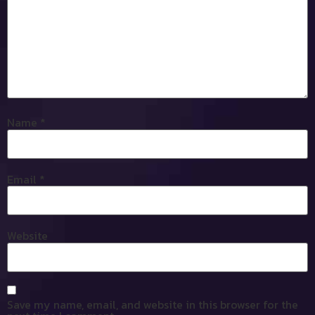
Name
*
Email
*
Website
Save my name, email, and website in this browser for the