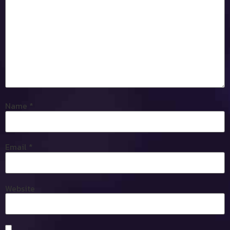
Name
*
Email
*
Website