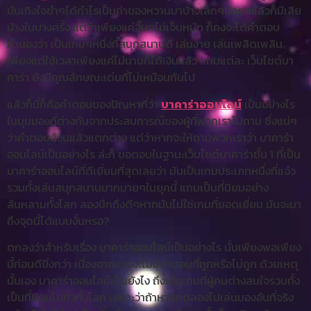
บันเทิงใจขำๆได้กำไรเป็นค่าของหวานมาบ้างเล็กๆน้อยๆแล้วก็มีเสีย
บ้างในบางครั้ง แต่ว่าเพียงแค่จิ๊บๆไม่เจ็บหนัก ก็คงจะได้คำตอบ
ทำนองว่า เป็นเกมๆหนึ่งที่สนุกสนานดี เล่นง่าย เล่นเพลิดเพลิน
เพียงแต่ใช้เวลาเพียงแค่ไม่นานก็ได้เงินแล้ว แถมแต่ละ เว็บไซต์บา
คาร่า ยังมีคุณลักษณะเด่นที่ไม่เหมือนกันไป
แล้วก็นี่ก็คือคำตอบของปัญหาที่ว่า
บาคาร่าออนไลน์
เป็นอย่างไร
ในมุมมองที่ต่างกันจากประสบการณ์ของผู้ที่พวกเราไปถาม ซึ่งแน่ๆ
ว่าคำตอบล้วนแล้วแตกต่าง แต่ว่าหากจะให้ถามพวกเราว่า บาคาร่า
ออนไลน์เป็นอย่างไร ล่ะก็ ขอตอบในฐานะเว็บไซต์บาคาร่าชั้น 1 ที่เป็น
บาคาร่าออนไลน์ที่ดีเยี่ยมที่สุดเลยว่า มันเป็นเกมประเภทหนึ่งที่แจ๋ว
รวมทั้งเล่นสนุกสนานมากมายๆในยุคนี้ แถมเป็นที่นิยมอย่าง
ล้นหลามทั้งโลก ลองนึกถึงดีๆหากมันไม่ใช่เกมที่ยอดเยี่ยม มันจะมา
ถึงจุดนี้ได้แบบงั้นหรอ?
ตกลงว่าสำหรับเรื่อง บาคาร่าออนไลน์เป็นอย่างไร นั้นเพียงพอเพียง
นี้ก่อนดียิ่งกว่า เนื่องจากอาจจะไม่มีคำตอบที่ถูกหรือไม่ถูก ด้วยเหตุ
นั้นเอง บาคาร่าออนไลน์เป็นยังไง ถึงเป็นเกมที่ผู้คนต่างสนใจรวมทั้ง
เป็นที่นิยมไปทั่วทั้งโลก เพราะว่าถ้าหากทดลองไปเล่นมองอันที่จริง