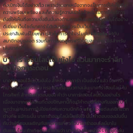
ทั้งเบิกเงินได้อย่างเร็ว เพราะว่านอกเหนือจากจะเป็นการชี้ให้เห็นถึง
ความพร้อมเพรียง และก็ความรู้ความเข้าใจสำหรับในการให้บริการ
ยังชี้ให้เห็นถึงความยั่งยืนมั่นคงด้านการเงินของเว็บไซต์นั้นได้อย่าง
ดีเยี่ยม เว็บไซต์บาคาร่าได้เงินจริง ควรเป็นเว็บไซต์ที่มีการ
ประชาสัมพันธ์โฆษณา แล้วก็มีการทำโปรโมชั่น
betufa
ให้กับ
สมาชิกอยู่ตลอด รวมทั้งการแจกสูตรฟรีให้กับสมาชิกไว้ใช้สำหรับ
เล่นบาคาร่า
บาคาร่าออนไลน์เป็นยังไง ส่วนมากจะรำลึก
ถึง ป๊อกกระดอน
บาคาร่าออนไลน์เป็นยังไง สำหรับ บาคาร่า เป็นยังไง แล้ว บาคาร่า
หมายถึงป๊อกกระเด้ง หรอ รวมทั้ง แนวทางเล่น บาคาร่าออนไลน์ ใน
โทรศัพท์ สำหรับคำตอบของ คำว่า บาคาร่าออนไลน์เป็นอย่างไร
เนื่องมาจากแต่ละคนที่ตอบปัญหานี้ก็จะมีคำตอบที่ต่างกันออกไป ที่
พูดว่านาๆประการไม่ใช่แค่ตามความนึกคิด
ufa
ของแต่ละคนที่แตก
ต่างกัน แม้กระนั้น บาคาร่าออนไลน์เป็นยังไง นั้น คำตอบของมันขึ้น
กับว่าผู้ที่ตอบเผชิญกับเจอการเกี่ยวกับบาคาร่าออนไลน์มาใน
ต้นแบบไหน ถ้าเกิดถามคำถามว่า บาคาร่า เป็นอย่างไร กับผู้ที่เล่น