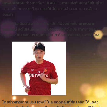
แทงบอล168
ข่าวสารกีฬา UFABET : ภายหลังที่เผชิญภัยในยุโรป
มานานนับทศวรรษ กี ซุง ยอง ก็ได้ประกาศอำลาสมาคม เรอัล มา
ยอร์ก้า
ชมรมมีชื่อเสียงใน ลา ลีกา ลีกสเปน ที่พึ่งจะตกชั้น
แทงบอล
ออนไลน์
ลงไปเล่นในลีกรอง ปัจจุบันเจ้าตัวได้ประกาศย้ายกลุ่ม
เพื่อคัมแบ็ค เคลีก ประเทศถิ่นกำเนิด ด้วยการซบกลุ่ม เอฟซี โซล
โดยข่าวสารจากชมรม เอฟซี โซล ยอดกลุ่มที่ศึก เคลีก ได้แถลง