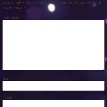
Your email address will not be published.
Required fields
are marked
*
Comment
*
Name
*
Email
*