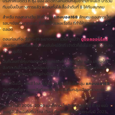
ประกาศเปิดตัว กี ซุง ยอง อดีตกาลกัปตันกลุ่มชาติเกาหลีใต้ มาร่วม
ทีมอปิ้งเป็นทางการแล้ว พร้อมทั้งใส่เสื้อลำดับที่ 8 ให้กับสมาคม
สำหรับ กองกลางวัย 31 ที่ได้รับ
แทงบอล168
ลักษณะของการเจ็บ
รอบๆข้อเท้ามาตลอด ซึ่งนั้นเป็นแผลเรื้อรัง ที่ทำให้เขาพลาดลงเล่น
ตลอด
ตอนก่อนที่จะ วัววิด-19 ระบาดหนัก รวมทั้งแม้ว่า
ดูบอลออนไลน์
บอลจะกลับมารีสตาร์ตแข่งขันใหม่อีกที เจ้าตัวก็ยังไม่สามารถที่จะลง
ช่วยกลุ่มได้
นั้นก็เลยทำให้เขาขอตกลงใจยกเลิกคำสัญญากับ เรอัล มายอร์ก้า
สังกัดเดิมปัจจุบัน ในตอนปลายมิ.ย. รวมทั้งกลายเป็นนักฟุตบอลฟรี
เอเยนต์ ที่ย้ายกลุ่มได้อย่างอิสระ
ก่อนที่จะเป็น เอฟซี โซล ที่ดึงเขากลับมาเล่นให้กลุ่ม
แทงบอล168
อีกทีท้ายที่สุด ภายหลังที่เคยค้าหน้าแข้งกับกลุ่มเมืองหลวงของ
เกาหลีใต้มาแล้ว
ในระหว่างปี 2006-2009 และก็การเซ็นสัญญาคราวนี้ กี ซุง ยอง
จะอยู่ค้าลำแข้งในถิ่น โซล เวิลด์ คัพ สเตเดี้ยม จนกระทั่งปี 2023