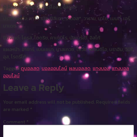
ผู้เฝ้าประตู: กูร์ตัวส์, อาเรโอลา, อัลตูเบ
ปราการหลัง: การ์บาฆัล, มิลิเตา, รามอส*, วาราน, นาโช, เมนดี้, เอร์
นาเดซ
มิดฟิลด์: โครส, โมดริช, คาเซมิโร, บัลเบร์เด้, อิสโก้
แผงหน้า: อาซาร์, เบนเซมา, บาสเกวซ, โยวิช, อเซนซิโอ, บราฮิม, วินิซิ
อุส, โรดรีโก้
Tagged
ดูบอลสด
,
บอลออนไลน์
,
ผลบอลสด
,
แทงบอล
,
แทงบอล
ออนไลน์
Leave a Reply
Your email address will not be published.
Required fields
are marked
*
Comment
*