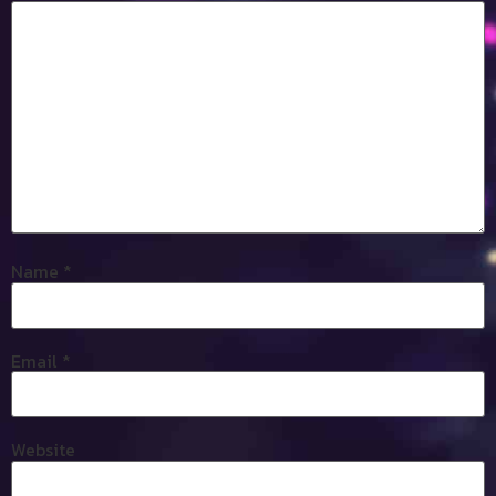
Name
*
Email
*
Website