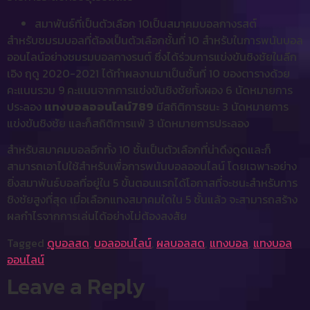
สมาพันธ์ที่เป็นตัวเลือก 10เป็นสมาคมบอลกางรสต์
สำหรับชมรมบอลที่ต้องเป็นตัวเลือกชั้นที่ 10 สำหรับในการพนันบอล
ออนไลน์อย่างชมรมบอลกางรนต์ ซึ่งได้ร่วมการแข่งขันชิงชัยในลีก
เอิง ฤดู 2020-2021 ได้ทำผลงานมาเป็นชั้นที่ 10 ของตารางด้วย
คะแนนรวม 9 คะแนนจากการแข่งขันชิงชัยทั้งผอง 6 นัดหมายการ
ประลอง
แทงบอลออนไลน์789
มีสถิติการชนะ 3 นัดหมายการ
แข่งขันชิงชัย และก็สถิติการแพ้ 3 นัดหมายการประลอง
สำหรับสมาคมบอลอีกทั้ง 10 ชั้นเป็นตัวเลือกที่น่าดึงดูดและก็
สามารถเอาไปใช้สำหรับเพื่อการพนันบอลออนไลน์ โดยเฉพาะอย่าง
ยิ่งสมาพันธ์บอลที่อยู่ใน 5 ขั้นตอนแรกได้โอกาสที่จะชนะสำหรับการ
ชิงชัยสูงที่สุด เมื่อเลือกแทงสมาคมใดใน 5 ชั้นแล้ว จะสามารถสร้าง
ผลกำไรจากการเล่นได้อย่างไม่ต้องสงสัย
Tagged
ดูบอลสด
,
บอลออนไลน์
,
ผลบอลสด
,
แทงบอล
,
แทงบอล
ออนไลน์
Leave a Reply