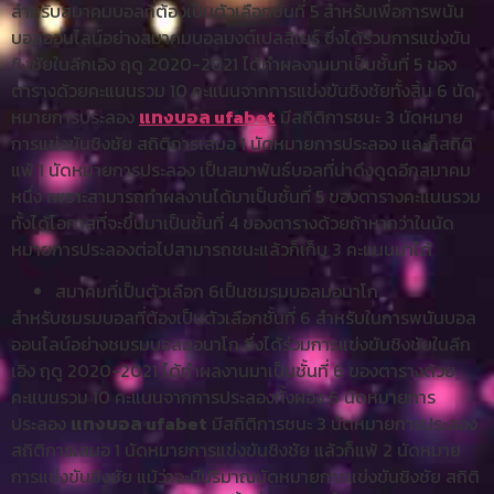
สำหรับสมาคมบอลที่ต้องเป็นตัวเลือกชั้นที่ 5 สำหรับเพื่อการพนัน
บอลออนไลน์อย่างสมาคมบอลมงต์เปลลิเยร์ ซึ่งได้ร่วมการแข่งขัน
ชิงชัยในลีกเอิง ฤดู 2020-2021 ได้ทำผลงานมาเป็นชั้นที่ 5 ของ
ตารางด้วยคะแนนรวม 10 คะแนนจากการแข่งขันชิงชัยทั้งสิ้น 6 นัด
หมายการประลอง
แทงบอล ufabet
มีสถิติการชนะ 3 นัดหมาย
การแข่งขันชิงชัย สถิติการเสมอ 1 นัดหมายการประลอง และก็สถิติ
แพ้ 1 นัดหมายการประลอง เป็นสมาพันธ์บอลที่น่าดึงดูดอีกสมาคม
หนึ่ง เพราะสามารถทำผลงานได้มาเป็นชั้นที่ 5 ของตารางคะแนนรวม
ทั้งได้โอกาสที่จะขึ้นมาเป็นชั้นที่ 4 ของตารางด้วยถ้าหากว่าในนัด
หมายการประลองต่อไปสามารถชนะแล้วก็เก็บ 3 คะแนนมาได้
สมาคมที่เป็นตัวเลือก 6เป็นชมรมบอลมอนาโก
สำหรับชมรมบอลที่ต้องเป็นตัวเลือกชั้นที่ 6 สำหรับในการพนันบอล
ออนไลน์อย่างชมรมบอลมอนาโก ซึ่งได้ร่วมการแข่งขันชิงชัยในลีก
เอิง ฤดู 2020-2021 ได้ทำผลงานมาเป็นชั้นที่ 6 ของตารางด้วย
คะแนนรวม 10 คะแนนจากการประลองทั้งผอง 6 นัดหมายการ
ประลอง
แทงบอล ufabet
มีสถิติการชนะ 3 นัดหมายการประลอง
สถิติการเสมอ 1 นัดหมายการแข่งขันชิงชัย แล้วก็แพ้ 2 นัดหมาย
การแข่งขันชิงชัย แม้ว่าจะมีปริมาณนัดหมายการแข่งขันชิงชัย สถิติ