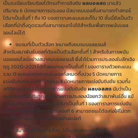
เป็นระเบียบเรียบร้อยได้กระทำการชิงชัย
ผลบอลสด
มาแล้ว
ปริมาณ 6 นัดหมายการประลอง มีสมาคมบอลซึ่งสามารถทำสกอร์
ได้มาเป็นชั้นที่ 1 ถึง 10 ของตารางคะแนนและก็ใน 10 ชั้นนี้ยังเป็นตัว
เลือกที่น่าดึงดูดรวมทั้งสามารถเอาไปใช้สำหรับเพื่อการพนันบอล
ออนไลน์ได้
ชมรมที่เป็นตัวเลือก 1หมายถึงชมรมบอลแรนส์
สำหรับสมาพันธ์บอลที่ต้องเป็นตัวเลือกชั้นที่ 1 สำหรับในการพนัน
บอลออนไลน์อย่างสมาคมบอลแรนส์ ซึ่งได้ร่วมการประลองในลีกเอิง
ฤดู 2020-2021 ได้ทำผลงานมาเป็นชั้นที่ 1 ของตารางด้วยคะแนน
รวม 13 คะแนนจากการประลองทั้งหมดทั้งปวง 5 นัดหมายการ
แข่งขันชิงชัย มีสถิติการชนะ 4 นัดหมายการแข่งขันชิงชัย รวมทั้ง
สถิติการเสมอ 1 นัดหมายการแข่งขันชิงชัย
ผลบอลสด
นับว่าเป็น
ชมรมบอลที่มีปริมาณนัดหมายการประลองน้อยกว่าสมาพันธ์อื่น แม้
กระนั้นสามารถสะสมผลงานได้มาเป็นชั้นที่ 1 ของตารางการแข่งขัน
ชิงชัย ถ้าในนัดหมายการประลองที่ 6 สามารถชนะได้จะก่อให้ไม่ตก
จากชั้นที่ 1 ของตารางคะแนนอย่างแน่แท้
สมาพันธ์ที่เป็นตัวเลือก 2เป็นสมาคมบอลล็องส์
สำหรับสมาพันธ์บอลที่จะต้องเป็นตัวเลือกชั้นที่ 2 สำหรับเพื่อการ