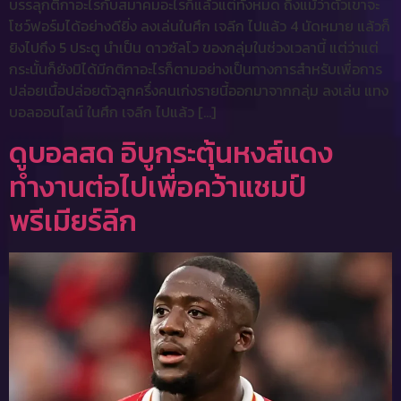
บรรลุกติกาอะไรกับสมาคมอะไรก็แล้วแต่ทั้งหมด ถึงแม้ว่าตัวเขาจะ
โชว์ฟอร์มได้อย่างดียิ่ง ลงเล่นในศึก เจลีก ไปแล้ว 4 นัดหมาย แล้วก็
ยิงไปถึง 5 ประตู นำเป็น ดาวซัลโว ของกลุ่มในช่วงเวลานี้ แต่ว่าแต่
กระนั้นก็ยังมิได้มีกติกาอะไรก็ตามอย่างเป็นทางการสำหรับเพื่อการ
ปล่อยเนื้อปล่อยตัวลูกครึ่งคนเก่งรายนี้ออกมาจากกลุ่ม ลงเล่น แทง
บอลออนไลน์ ในศึก เจลีก ไปแล้ว […]
ดูบอลสด อิบูกระตุ้นหงส์แดง
ทำงานต่อไปเพื่อคว้าแชมป์
พรีเมียร์ลีก