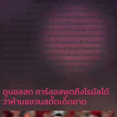
ไก่ ท็อตแน่ม ฮ็อทสเปอร์ แทงบอล ประกาศคว้าตัว มาเตอุส แฟร์
นันด์ส จาก เวสต์แฮม ยูไนเต็ด อย่างเป็นทางการด้วยค่าจ้างราว 85
ล้านปอนด์ (ราว 3,953 ล้านบาท) ทำลายสถิติซื้อแพงสุดของชมรม
พร้อมตัดหน้า แมนเชสเตอร์ ยูไนเต็ด ที่ร่วมกลุ่มล่าตัวหน้าแข้งราย
นี้ ท็อตแน่ม ฮ็อทสเปอร์ การันตีการคว้าตัว มาเตอุส แฟร์นันด์ส กอง
กลางดาวรุ่งจาก เวสต์แฮม ยูไนเต็ด มาร่วมทีมอปิ้งเป็นทางการ ข้าง
หลังบรรลุกติกาด้วยค่าตอบแทนโดยประมาณ 85 ล้านปอนด์ (ราว
3,953 ล้านบาท) ภายใต้ข้อตกลงระยะยาวโดยมิได้เผยปริมาณปี
จำนวนดังที่ได้กล่าวผ่านมาแล้วทำให้มิดฟิลด์ชาวโปรเหม็นตุกีสฃ
แปลง แทงบอล เป็นนักฟุตบอลค่าจ้างแพงที่สุดในประวัติศาสตร์
ของสมาพันธ์โดยทันที ทำลายสถิติเดิมที่ สเปอร์ส จ่าย 65 ล้าน
ปอนด์ (ราว 3,023 ล้านบาท) เพื่อคว้าตัว โดมินิก โซลันกี้ จาก บอร์
นมัธ เมื่อสิงหาคม ปี […]
ดูบอลสด คาร์ลอสพูดถึงโรนัลโด้
ว่าห้ามแขวนสตั๊ดเด็ดขาด