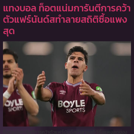
แทงบอล ท็อตแน่มการันตีการคว้า
ตัวแฟร์นันด์สทำลายสถิติซื้อแพง
สุด
ท็อตแน่มการันตีการคว้าตัวแฟร์นันด์สทำลายสถิติซื้อแพงสุดของ