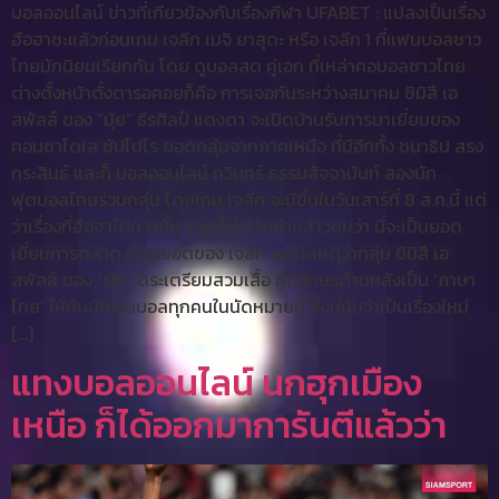
บอลออนไลน์ ข่าวที่เกียวข้องกับเรื่องกีฬา UFABET : แปลงเป็นเรื่อง
ฮือฮาซะแล้วก่อนเกม เจลีก เมจิ ยาสุดะ หรือ เจลีก 1 ที่แฟนบอลชาว
ไทยมักนิยมเรียกกัน โดย ดูบอลสด คู่เอก ที่เหล่าคอบอลชาวไทย
ต่างตั้งหน้าตั้งตารอคอยก็คือ การเจอกันระหว่างสมาคม ชิมิสึ เอ
สพัลส์ ของ “มุ้ย” ธีรศิลป์ แดงดา จะเปิดบ้านรับการมาเยี่ยมของ
คอนซาโดเล ซัปโปโร ยอดกลุ่มจากภาคเหนือ ที่มีอีกทั้ง ชนาธิป สรง
กระสินธ์ และก็ บอลออนไลน์ กวินทร์ ธรรมสัจจานันท์ สองนัก
ฟุตบอลไทยร่วมกลุ่ม โดยเกม เจลีก จะมีขึ้นในวันเสาร์ที่ 8 ส.ค.นี้ แต่
ว่าเรื่องที่ฮือฮาไปกว่านั้น รวมทั้งได้รับคำกล่าวชมว่า นี่จะเป็นยอด
เยี่ยมการตลาด ที่สุดยอดของ เจลีก เพราะเหตุว่ากลุ่ม ชิมิสึ เอ
สพัลส์ ของ “มุ้ย” ตระเตรียมสวมเสื้อ ที่มีอักษรด้านหลังเป็น ‘ภาษา
ไทย’ ให้กับนักฟุตบอลทุกคนในนัดหมายนี้ ซึ่งนี่นับว่าเป็นเรื่องใหม่
[…]
แทงบอลออนไลน์ นกฮุกเมือง
เหนือ ก็ได้ออกมาการันตีแล้วว่า