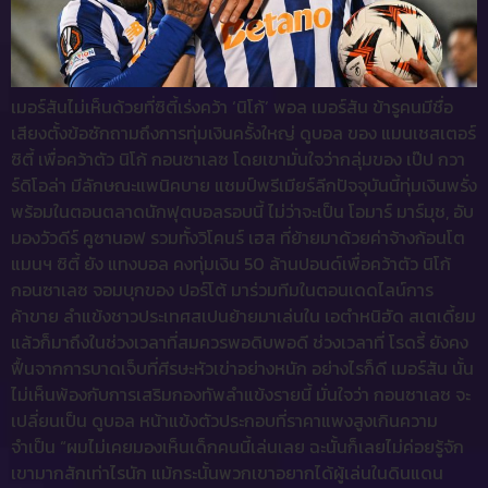
เมอร์สันไม่เห็นด้วยที่ซิตี้เร่งคว้า ‘นิโก้’ พอล เมอร์สัน ข้ารูคนมีชื่อ
เสียงตั้งข้อซักถามถึงการทุ่มเงินครั้งใหญ่ ดูบอล ของ แมนเชสเตอร์
ซิตี้ เพื่อคว้าตัว นิโก้ กอนซาเลซ โดยเขามั่นใจว่ากลุ่มของ เป๊ป กวา
ร์ดิโอล่า มีลักษณะแพนิคบาย แชมป์พรีเมียร์ลีกปัจจุบันนี้ทุ่มเงินพรั่ง
พร้อมในตอนตลาดนักฟุตบอลรอบนี้ ไม่ว่าจะเป็น โอมาร์ มาร์มุช, อับ
มองวัวดีร์ คูซานอฟ รวมทั้งวิโคนร์ เฮส ที่ย้ายมาด้วยค่าจ้างก้อนโต
แมนฯ ซิตี้ ยัง แทงบอล คงทุ่มเงิน 50 ล้านปอนด์เพื่อคว้าตัว นิโก้
กอนซาเลซ จอมบุกของ ปอร์โต้ มาร่วมทีมในตอนเดดไลน์การ
ค้าขาย ลำแข้งชาวประเทศสเปนย้ายมาเล่นใน เอตำหนิฮัด สเตเดี้ยม
แล้วก็มาถึงในช่วงเวลาที่สมควรพอดิบพอดี ช่วงเวลาที่ โรดรี้ ยังคง
ฟื้นจากการบาดเจ็บที่ศีรษะหัวเข่าอย่างหนัก อย่างไรก็ดี เมอร์สัน นั้น
ไม่เห็นพ้องกับการเสริมกองทัพลำแข้งรายนี้ มั่นใจว่า กอนซาเลซ จะ
เปลี่ยนเป็น ดูบอล หน้าแข้งตัวประกอบที่ราคาแพงสูงเกินความ
จำเป็น “ผมไม่เคยมองเห็นเด็กคนนี้เล่นเลย ฉะนั้นก็เลยไม่ค่อยรู้จัก
เขามากสักเท่าไรนัก แม้กระนั้นพวกเขาอยากได้ผู้เล่นในดินแดน