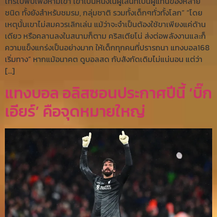
โทรไปพบเพื่อห้ามเขา เขาเป็นหนึ่งในผู้เล่นที่เป็นผู้แทนของหลาย
ชนิด ทั้งยังสำหรับชมรม, กลุ่มชาติ รวมทั้งเด็กๆทั่วทั้งโลก” “โดย
เหตุนั้นเขาไม่สมควรเลิกเล่น แม้ว่าจะจำเป็นต้องใช้ขาเพียงแค่ด้าน
เดียว หรือคลานลงในสนามก็ตาม คริสเตียโน่ ส่งต่อพลังงานและก็
ความแข็งแกร่งเป็นอย่างมาก ให้เด็กทุกคนที่ปรารถนา แทงบอล168
เริ่มทาง” หากแม้อนาคต ดูบอลสด กับสังกัดเดิมไม่แน่นอน แต่ว่า
[…]
แทงบอล อลิสซอนประกาศปีนี้ ‘บิ๊ก
เอียร์’ คือจุดหมายใหญ่