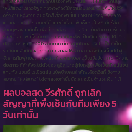
แทงบอล168 ข่าวที่เกี่ยวกับเรื่องกีฬา UFABET : เห็นที่ว่า งานนี้
“หงส์แดง” ลิเวอร์พูล คงจะจะต้องใช้ความรุนแรงข้างในกันใหม่อีก
ครั้ง ภายหลังจาก สปอร์ตส์ สื่อกีฬาชั้นแนวหน้าเมืองผู้ดี บอกว่า
แทงบอล ufabet ขณะนี้คำแนะนำที่สมาพันธ์แชมป์ พรีเมียร์ลีก
อังกฤษ ลงทุนยื่นไปเพื่อทำขอซื้อ จามาล ลูอิส แบ็คซ้าย ดาวรุ่ง นอ
ริช ซิตี้ สมาพันธ์ระดับ เดอะ แชมเปี้ยนชิพ เป็นเงินปริมาณ 10 ล้าน
ปอนด์ หรือราวๆ 400 ล้านบาท นั้น ได้ถูกไม่ยอมรับไปเป็นที่เป็น
ระเบียบแล้วนั่นเอง หากว่า แทงบอล168 ทาง เจอร์เก้น คล็อปป์ ผู้
จัดการทีมฟุตบอล “หงส์แดง” ออกมาบอกอปิ้งแจ้งชัดว่า เขามีความ
ต้องการ ที่กำลังจะได้ตัวของ ลูอิส มาอยู่กับกลุ่ม เพื่อเป็นตัวแน่นอน
แทนกับ แอนดี้ โรเบิร์ตสัน แบ็คซ้ายคนสำคัญเลือดวิสกี้ ซึ่งทาง
สมาคม “หงส์แดง” ได้ตกลงใจทำยื่นข้อเสนอเป็นจำนวนเงิน […]
ผลบอลสด วีรศักดิ์ ถูกเลิก
สัญญาที่เพิ่งเซ็นกับทีมเพียง 5
วันเท่านั้น