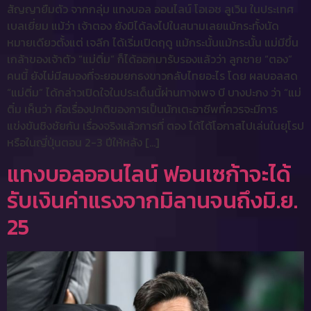
สัญญายืมตัว จากกลุ่ม แทงบอล ออนไลน์ โอเอช ลูเวิน ในประเทศ
เบลเยี่ยม แม้ว่า เจ้าตอง ยังมิได้ลงไปในสนามเลยแม้กระทั้งนัด
หมายเดียวตั้งแต่ เจลีก ได้เริ่มเปิดฤดู แม้กระนั้นแม้กระนั้น แม่มีขึ้น
เกล้าของเจ้าตัว “แม่ติ๋ม” ก็ได้ออกมารับรองแล้วว่า ลูกชาย “ตอง”
คนนี้ ยังไม่มีสมองที่จะยอมยกธงขาวกลับไทยอะไร โดย ผลบอลสด
“แม่ติ๋ม” ได้กล่าวเปิดใจในประเด็นนี้ผ่านทางเพจ บี บางปะกง ว่า “แม่
ติ๋ม เห็นว่า คือเรื่องปกติของการเป็นนักเตะอาชีพที่ควรจะมีการ
แข่งขันชิงชัยกัน เรื่องจริงแล้วการที่ ตอง ได้ได้โอกาสไปเล่นในยุโรป
หรือในญี่ปุ่นตอน 2-3 ปีให้หลัง […]
แทงบอลออนไลน์ ฟอนเซก้าจะได้
รับเงินค่าแรงจากมิลานจนถึงมิ.ย.
25