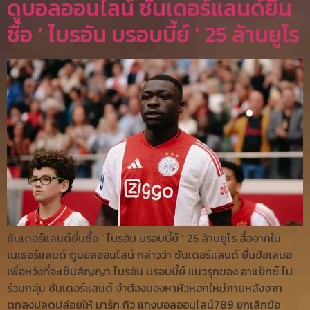
ดูบอลออนไลน์ ซันเดอร์แลนด์ยื่น
ซื้อ ‘ ไบรอัน บรอบบี้ย์ ’ 25 ล้านยูโร
ซันเดอร์แลนด์ยื่นซื้อ ‘ ไบรอัน บรอบบี้ย์ ’ 25 ล้านยูโร สื่อจากใน
เนเธอร์แลนด์ ดูบอลออนไลน์ กล่าวว่า ซันเดอร์แลนด์ ยื่นข้อเสนอ
เพื่อหวังที่จะเซ็นสัญญา ไบรอัน บรอบบี้ย์ แนวรุกของ อาแย็กซ์ ไป
ร่วมกลุ่ม ซันเดอร์แลนด์ จำต้องมองหาหัวหอกใหม่ภายหลังจาก
ตกลงปลดปล่อยให้ มาร์ก กิว แทงบอลออนไลน์789 ยกเลิกข้อ