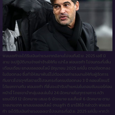
ฟอนเซก้าจะได้รับเงินค่าแรงจากมิลานไปจนถึงมิ.ย. 2025 เอซี มิ
ลาน จะปฏิบัติงานจ่ายค่าจ้างให้กับ เปาโล ฟอนเซก้า ไปจนกระทั่งสิ้น
เดือนเดือน แทงบอลออนไลน์ มิถุนายน 2025 แค่นั้น ตามข้อตกลง
ในข้อตกลง ซึ่งทำให้สมาพันธ์ไม่ต้องจ่ายค่าแรงงานให้กับผู้จัดการ
ทีมชาวโปรตุๆกีสรายนี้ไปจนกระทั่งครบข้อตกลง 3 ปี คอยสโซเนรี
ได้แยกทางกับ ฟอนเซก้า ที่พึ่งจะเข้ารับตำแหน่งในตอนซัมเมอร์ก่อน
หน้านี้ โดยเขานำกลุ่มลงเล่นไป 24 นัดหมายในทุกรายการ คว้า
แชมป์ได้ 12 นัดหมาย เสมอ 6 นัดหมาย และก็แพ้ 6 นัดหมาย ตาม
รายงานจาก แทงบอลออนไลน์ จานลูก้า ดิ มาร์สิโอ้ กล่าวว่า ฟอนเซ
ก้า จะได้รับเงินค่าแรงของเขาไปจนกระทั่งมิ.ย. 2025 แค่นั้น หากว่า