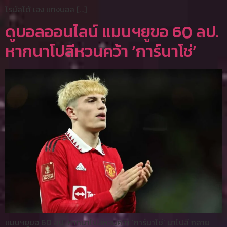
โรนัลโด้ เอง แทงบอล […]
ดูบอลออนไลน์ แมนฯยูขอ 60 ลป.
หากนาโปลีหวนคว้า ‘การ์นาโช่’
แมนฯยูขอ 60 ลป. หากนาโปลีหวนคว้า ‘การ์นาโช่’ นาโปลี กลาย