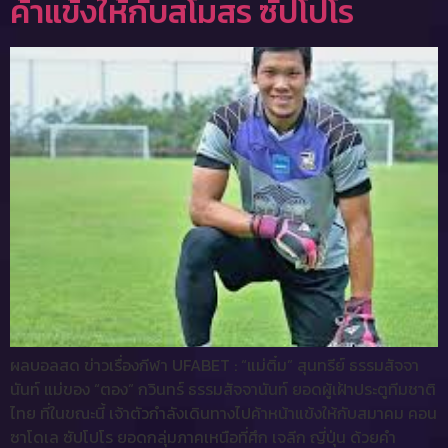
ค้าแข้งให้กับสโมสร ซัปโปโร
ผลบอลสด ข่าวเรื่องกีฬา UFABET : “แม่ติ๋ม” สุนทรีย์ ธรรมสัจจา
นันท์ แม่ของ “ตอง” กวินทร์ ธรรมสัจจานันท์ ยอดผู้เฝ้าประตูทีมชาติ
ไทย ที่ในขณะนี้ เจ้าตัวกำลังเดินทางไปค้าหน้าแข้งให้กับสมาคม คอน
ซาโดเล ซัปโปโร ยอดกลุ่มภาคเหนือที่ศึก เจลีก ญี่ปุ่น ด้วยคำ