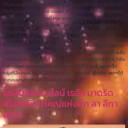
เป็นข่าวสารหวนหมายมั่น ดูบอลออนไลน์ อเลฮันโดร การ์นาโช่ เอา
ไว้เพื่อมาสมทบ เควิน เดอ บรอยน์ สำหรับในการสืบต่อการบรรลุผล
ที่พวกเขามีในช่วงฤดูกาลนี้ เดอ บรอยน์ มีคิวสนทนากับคนใหญ่โต
ของ นาโปลี ในอาทิตย์หน้าข้างหลังเขาจะล่ำลาจาก แมนเชสเตอร์
ซิตี้ และก็คาดหวังว่า นาโปลี แทงบอลออนไลน์789 จะหันกลับมาไล่
ล่า การ์นาโช่ อีกที มกราคมก่อนหน้านี้ นาโปลี เคยยื่นข้อเสนอขอซื้อ
การ์นาโช่ ข้างหลังพวกเขาปลดปล่อย ควิช่า ควารัทสเคเลีย ออกมา
จากกลุ่มในราคา 63 ล้านปอนด์แม้กระนั้นคำแนะนำดังที่กล่าวถึงแล้ว
โดนไม่ยอมรับ เมื่อวันเสาร์ รูเบน อโมขอบ ได้แจ้งกับ การ์นาโช่ ว่าถึง
เวลาตามหา ดูบอลออนไลน์ สมาคมใหม่แล้วก็ นาโปลี อยู่ในกรุ๊ป
กลุ่มที่มีความสนใจเขา เช้าใจกันว่า แมนเชสเตอร์ ยูไนเต็ด อยากได้
ค่าตอบแทนราวๆ 60 ล้านปอนด์ ดูบอล […]
แทงบอลออนไลน์ เรอัล มาดริด
สโมสรยักษ์ใหญ่แห่งศึก ลา ลีกา
สเปน