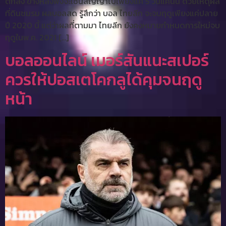
ตกลง ข้างหลังพึ่งจะเซ็นสัญญาไปเพียงแค่ 5 วันแค่นั้น ด้วยเหตุผล
ที่ดินชมรม ผลบอลสด รู้สึกว่า บอล ไทยลีก จะจบฤดูเพียงแค่ปลาย
ปี 2020 นี้ แต่ว่าผลที่ตามมา ไทยลีก ยังคงหมายกำหนดการใหม่จบ
ฤดูในพ.ค. 2021 […]
บอลออนไลน์ เมอร์สันแนะสเปอร์
ควรให้ปอสเตโคกลูได้คุมจนฤดู
หน้า