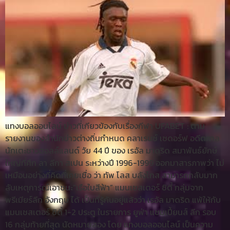
แทงบอลออนไลน์ ข่าวที่เกียวข้องกับเรื่องกีฬา UFABET : ตาม
รายงานของสำนักข่าวต่างถิ่นกำหนด คลาเรนซ์ เซดอร์ฟ อดีตกาล
นักเตะชาวฮอลล์แลนด์ วัย 44 ปี ของ เรอัล มาดริด สมาพันธ์ยักษ์
ใหญ่ที่ศึก ลา ลีกา สเปน ระหว่างปี 1996-1999 ออกมาสารภาพว่า ไม่
เหมือนอย่างที่คิดที่เคยเชื่อ ว่า ทัพ โลส บลังโกส สามารถกลับมาก
ลับเหตุการณ์เอาชนะ“เรือใบสีฟ้า” แมนเชสเตอร์ ซิตี้ กลุ่มจาก
พรีเมียร์ลีก อังกฤษ ได้ เป็นที่รู้กันอยู่แล้วว่า เรอัล มาดริด แพ้ให้กับ
แมนเชสเตอร์ ซิตี้ 1-2 ประตู ในรายการ ยูฟ่า แชมเปี้ยนส์ ลีก รอบ
16 กลุ่มท้ายที่สุด นัดหมายสอง โดย แทงบอลออนไลน์ เป็นความ