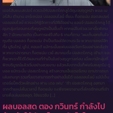
เมอร์สันแนะสเปอร์ ควรจะให้ปอสเตโคกลูได้คุมจนฤดูหน้า พอล เม
อร์สัน ตำนาน อาร์เซน่อล บอลออนไลน์ ชี้แนะ ท็อตแน่ม ฮอตสเปอร์
บอลออนไลน์ ควรจะให้ผู้จัดการที่มีฝีมืออย่าง แอนจ์ ปอสเตโคกลู ได้
คุมกลุ่มต่อจนกระทั่งฤดูหน้าเป็นขั้นต่ำ หากแม้ในช่วงเวลานี้แพ้เกม
ลีก 7 นัดหมายติด เป็นการแพ้ไปถึง 6 เกมก็ตาม “ผมเห็นอกเห็นใจ
กุนซือ บอลสด ท็อตแน่ม จำเป็นต้องใช้ความระวัง พวกเขาเคยมีอีก
ทั้ง มูรินโญ่, นูโน่, คอนเต้ แม้กระนั้นแฟนบอลเรียกร้องอย่างคลั่งว่า
พวกเขาปรารถนา ท็อตแน่ม เวย์ สมาคมตั้ง ปอสเตโคกลู เข้ามา และ
ก็พวกเราก็ได้ได้ผลงานที่ทำเป็นในช่วงฤดูกาลก่อน เมื่อเขามีกลุ่มที่
ฟิตบริบูรณ์แล้วเริ่มอย่างสวยงาม แล้วหลังจากนั้นก็ฟอร์มหลุดไป ดู
บอล แม้กระนั้น ปอสเตโคกลู สร้างความเอ็นเตอร์เทน เขาปรารถนา
เล่นเกมรุก รวมทั้งเขาสามารถทำอย่างนั้นได้ บอลออนไลน์ แม้มีเซ็น
เตอร์แบ็คตัวหลักอย่าง ฟาน เดอ เฟน” “ถ้า ปอสเตโคกลู ออกมา
จากตำแหน่งในเวลานี้ ท็อตแน่ม จะเพียรพยายามตั้งใครซักคนที่เข้า
มาเพื่อเล่นบอลอุด, ใช้แนวรับ […]
ผลบอลสด ตอง กวินทร์ กำลังไป