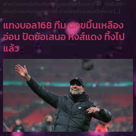
พ่ายด้วยสกอร์เดียวกันกับการพบกันครั้งแรก ทำให้ “เรือใบสีฟ้า”
ผ่านเข้ารอบก่อนรองชนะเลิศ ด้วยสกอร์รวมสองนัดหมาย […]
แทงบอล168 ทีม นกขมิ้นเหลือง
อ่อน ปัดข้อเสนอ หงส์แดง ทิ้งไป
แล้ว