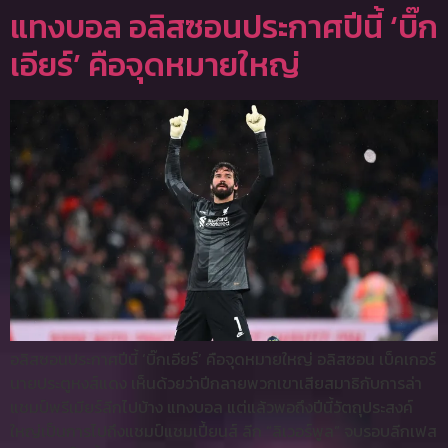
แทงบอล อลิสซอนประกาศปีนี้ ‘บิ๊ก
เอียร์’ คือจุดหมายใหญ่
อลิสซอนประกาศปีนี้ ‘บิ๊กเอียร์’ คือจุดหมายใหญ่ อลิสซอน เบ็คเกอร์
นายประตูหงส์แดง เห็นด้วยว่าปีกลายพวกเขาเสียสมาธิกับการล่า
แชมป์พรีเมียร์ลีกไปบ้าง แทงบอล แต่แล้วพอถึงปีนี้วัตถุประสงค์
ใหญ่เป็นการไปถึงแชมป์แชมเปี้ยนส์ ลีก “ลิเวอร์พูล” จบรอบลีกเฟส