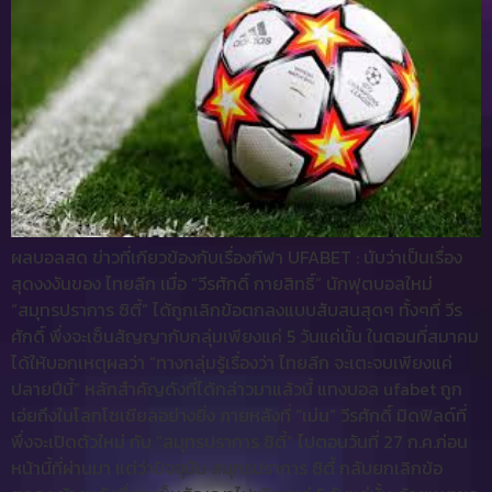
ผลบอลสด ข่าวที่เกียวข้องกับเรื่องกีฬา UFABET : นับว่าเป็นเรื่อง
สุดงงงันของ ไทยลีก เมื่อ “วีรศักดิ์ กายสิทธิ์” นักฟุตบอลใหม่
“สมุทรปราการ ซิตี้” ได้ถูกเลิกข้อตกลงแบบสับสนสุดๆ ทั้งๆที่ วีร
ศักดิ์ พึ่งจะเซ็นสัญญากับกลุ่มเพียงแค่ 5 วันแค่นั้น ในตอนที่สมาคม
ได้ให้บอกเหตุผลว่า “ทางกลุ่มรู้เรื่องว่า ไทยลีก จะเตะจบเพียงแค่
ปลายปีนี้” หลักสำคัญดังที่ได้กล่าวมาแล้วนี้ แทงบอล ufabet ถูก
เอ่ยถึงในโลกโซเชียลอย่างยิ่ง ภายหลังที่ “เม่น” วีรศักดิ์ มิดฟิลด์ที่
พึ่งจะเปิดตัวใหม่ กับ “สมุทรปราการ ซิตี้” ไปตอนวันที่ 27 ก.ค.ก่อน
หน้านี้ที่ผ่านมา แต่ว่าปัจจุบัน สมุทรปราการ ซิตี้ กลับยกเลิกข้อ