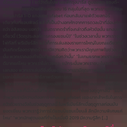
ด้วยการเป็นชั้น 1 แต่ว่าดันไปพ่ายแพ้กรุงปารีส ดูบอลสด แซงต์-
แชร์กแมง หยุดป้ายเพียงแค่รอบ 16 กลุ่มในที่สุด พวกเขาบุกไปชนะ
ที่กรุงปารีส 1-0 แทงบอล ufabet ก่อนกลับมาแพ้ด้วยสกอร์
เดียวกันที่แอนฟิลด์ แล้วก็เป็นข้างอกหักจากการดวลเป้าที่อ่อนหัด
กว่า อลิสซอน บอกว่า “มันตรากตรำที่จะกล่าวถึงหัวข้อนั้น แทงบอล
เดี๋ยวนี้ (วัตถุประสงค์การครองแชมป์)” “ในช่วงเวลานั้น พวกเราจุด
โฟกัสที่ พรีเมียร์ลีก แล้วก็การเล่นสองรายการใหญ่ในขณะเดียวกัน
มันเกิดเรื่องตรากตรำ ผมมีความคิดว่าพวกเรามีคุณภาพในช่วงเวลา
นั้น พวกเราคงจะทำเป็นดีมากยิ่งกว่านั้น” “ในเกมแรกพวกเราเล่นไม่
ดีมากแค่ไหน พวกเราไม่ควรชนะ แม้กระนั้นพวกเราชนะในสุดท้าย ใน
เลกสอง พวกเราเล่นดียิ่งขึ้นแต่ว่าพวกเขามีคุณภาพและก็พวกเขา
บอกให้เห็นถึงประสิทธิภาพด้วยการครองแชมป์แชมเปี้ยนส์ ลีก”
“พวกเราทราบกันดีจากมุมของพวกเราว่าพวกเราคงจะทำเป็นดียิ่ง
กว่านั้น และก็นี่เป็นสิ่งที่พวกเราจะอุตสาหะทำในช่วงฤดูกาลนี้” “แน่ๆ
ว่าพวกเรามีความต้องการ แทงบอล ufabet เยอะมากสำหรับในการ
คว้าถ้วยรางวัลในช่วงฤดูกาลนี้ ในพรีเมียร์ลีกเมื่อฤดูกาลก่อนมัน
ยอดเยี่ยม พวกเรารู้ว่าการได้แชมป์แชมเปี้ยนส์ ลีกมีความพิเศษแค่
ไหน” “พวกนักฟุตบอลที่ทำเป็นเมื่อปี 2019 มีความรู้สึก […]