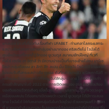
แทงบอล ข่าวที่เกี่ยวกับเรื่องกีฬา UFABET : ท่ามกลาโลภระแสกระ
แสข่าวลือหัวข้อการย้ายกลุ่มอย่างมากของ คริสเตียโน่ โรนัลโด้
ศูนย์หน้าคนที่ใครๆก็รู้จักของ ยูเวนตุส สมาคมยักษ์ใหญ่ ที่เวที
กัลโช่ เซเรีย อา อิตาลี ว่า มีความน่าจะเป็นที่เขาจะย้ายไปซบ บาร์เซ
โลน่า กลุ่มดังของ ลา ลีกา ลีก สเปน นั้น ปัจจุบัน โรนัลโด้ ได้ออกมา
ไม่ยอมรับถึงกระแสข่าวลือ ดูบอล ดังที่กล่าวมาแล้ว พร้อมการันตี
หนักแน่นว่า เขาอยากได้ที่จะอยู่รับใช้กลุ่ม ม้าลาย ไปจนตราบเท่า
ครบคำสัญญาในปี 2022 ตามการเปิดเผยของ อาส สื่อมีชื่อเสียง
ของดินแดนวัวกระทิงดุ เมื่อเร็วๆนี้ กีเยม บาลาเก ฉันรูที่แวดวงลูก
หนังของสเปน ได้ออกมาเปิดเผยว่า เวลานี้ ยูเวนตุส ได้มีการเสนอ
ขาย โรนัลโด้ ให้กับหลายกลุ่มดังในทวีปยุโรป ด้วยเหตุผลที่ว่า เวลา
นี้ พวกเขากำลังจนกรอบ ก็เลยอยากได้ลดภาระหน้าที่ค่าใช้สอย ซึ่ง