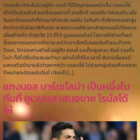
ตกลงยืมตัวกลับไปอยู่กับ เชลซี ที่มีปัญหาแผงหน้าเจ็บ บรอบบี้ย์
มิได้เป็นส่วนใดส่วนหนึ่งของเกมที่ อาแย็กซ์ เสมอกับ โฟเลนดัม เมื่อ
วันเสาร์ก่อนหน้าที่ผ่านมาข้างหลัง ยอห์น ไฮติงก้า ที่ปรึกษาของกลุ่ม
คิดว่าเขาไม่มีสมาธิกับเกม พวกเขาเลยให้เวลานักฟุตบอลได้จัดแจง
เรื่องย้ายตัว ตัวรุกวัย 23 ปีได้ ดูบอลออนไลน์ โอกาสให้ย้ายตั้งแต่
ขั้นแรกๆของตลาดค้าขาย แต่ว่าเขาเลือกไม่ยอมรับคำแนะนำจาก
วัวบด, ปัดช่องทางย้ายไปอยู่กับ แรนส์ และก็กลุ่มแบบ ลีลล์ รวมทั้ง
โรม่า ก็มิได้ยื่นข้อเสนอเข้ามา อย่างไรก็ดีในเวลานี้ ซันเดอร์แลนด์
แสดงตัวเข้ามาแล้วว่าอยากคว้า บรอบบี้ย์ ไปร่วมกลุ่มก่อนที่จะตลาด
จำหน่ายจะปิดลงในวันนี้ (จันทร์) […]
แทงบอล บาร์เซโลน่า เป็นหนึ่งใน
ทีมที่ ยูเวนตุส เสนอขาย โรนัลโด้
ให้