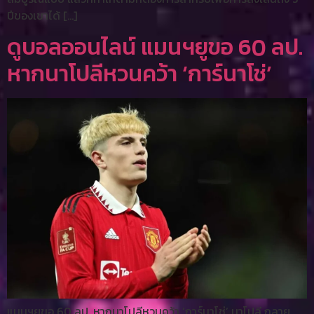
ปีของเขาได้ […]
ดูบอลออนไลน์ แมนฯยูขอ 60 ลป.
หากนาโปลีหวนคว้า ‘การ์นาโช่’
แมนฯยูขอ 60 ลป. หากนาโปลีหวนคว้า ‘การ์นาโช่’ นาโปลี กลาย