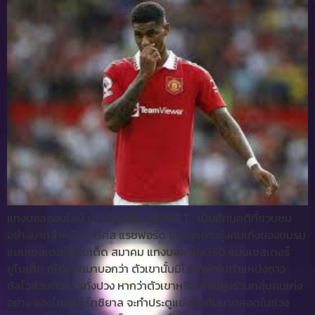
แทงบอลออนไลน์ ข่าวเรื่องกีฬา UFABET : เป็นทัศนคติที่ชวนชม
อย่างมากสำหรับ มาร์คัส แรชฟอร์ด แนวรุกดาวรุ่งคนเก่งของชมรม
แมนเชสเตอร์ ยูไนเต็ด สมาคม แทงบอล ufa350 แมนเชสเตอร์
ยูไนเต็ด ที่ได้ออกมาบอกว่า ตัวเขานั้นมิได้พอใจในตำแหน่งดาว
ซัลโวส่วนตัวอะไรทั้งปวง หากว่าตัวเขาหรือเพื่อนฝูงร่วมกลุ่มคนเก่ง
อย่าง อองโทนี่ มาร์กซิยาล จะทำประตูแข่งขันกันมาตลอดในช่วง