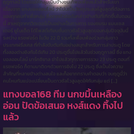
ฤดูกาลนี้ โดยขอให้กลุ่มเป็นข้างชนะก็พอเพียงแล้วสำหรับเขา
เนื่องจาก แทงบอลออนไลน์ ว่าโน่นเป็นวัตถุประสงค์สูงสุดที่ต้องการ
ของทุกคนทำเพื่อกลุ่ม ซึ่งจากหัวข้อดังกล่าวข้างต้นที่เกิดขึ้นในตอน
นี้ สาเหตุจากทวิตเตอร์เป็นอย่างเป็นทางการ ของชมรม แมนเชส
เตอร์ ยูไนเต็ด ได้โพสต์เทียบชั้นดาวซัลโวสูงสุดของกลุ่มปัจจุบันนี้
ระหว่าง แรชฟอร์ด ในวัย 22 ปี รวมทั้งเพื่อนพ้องร่วมกลุ่มชาว
ประเทศฝรั่งเศส ที่กำลังขับต้มกันอย่างสนุกสำหรับการล่าประตู โดย
ทั้งสองต่างยิงกันได้เกิน 20 ประตูขึ้นไปแล้วในช่วงฤดูกาลนี้ ซึ่ง แทง
บอลออนไลน์ มาร์กซิยาล ฆ่าไปแล้วทุกรายการรวม 23 ประตู ตอนที่
แรชฟอร์ด ก็ตามมาติดๆด้วยการยิงไป 22 ประตู ซึ่งเป็นใจความ
สำคัญที่หลายข้างต่างสนใจ และก็อยากทราบคำตอบว่า จบฤดูนี้ว่า
คนไหนกันแน่จะเปลี่ยนเป็นดาวซัลโวสูงสุดให้กับกลุ่ม แต่ […]
แทงบอล168 ทีม นกขมิ้นเหลือง
อ่อน ปัดข้อเสนอ หงส์แดง ทิ้งไป
แล้ว