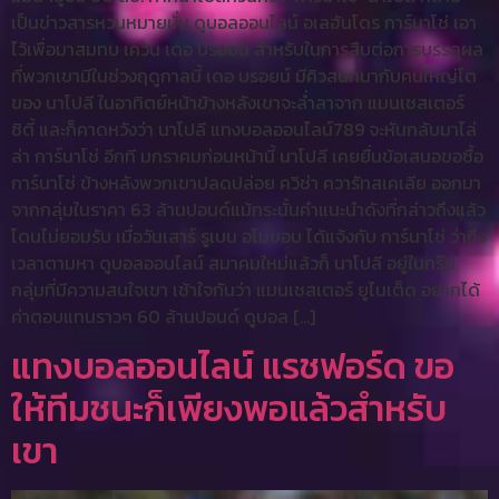
เป็นข่าวสารหวนหมายมั่น ดูบอลออนไลน์ อเลฮันโดร การ์นาโช่ เอา
ไว้เพื่อมาสมทบ เควิน เดอ บรอยน์ สำหรับในการสืบต่อการบรรลุผล
ที่พวกเขามีในช่วงฤดูกาลนี้ เดอ บรอยน์ มีคิวสนทนากับคนใหญ่โต
ของ นาโปลี ในอาทิตย์หน้าข้างหลังเขาจะล่ำลาจาก แมนเชสเตอร์
ซิตี้ และก็คาดหวังว่า นาโปลี แทงบอลออนไลน์789 จะหันกลับมาไล่
ล่า การ์นาโช่ อีกที มกราคมก่อนหน้านี้ นาโปลี เคยยื่นข้อเสนอขอซื้อ
การ์นาโช่ ข้างหลังพวกเขาปลดปล่อย ควิช่า ควารัทสเคเลีย ออกมา
จากกลุ่มในราคา 63 ล้านปอนด์แม้กระนั้นคำแนะนำดังที่กล่าวถึงแล้ว
โดนไม่ยอมรับ เมื่อวันเสาร์ รูเบน อโมขอบ ได้แจ้งกับ การ์นาโช่ ว่าถึง
เวลาตามหา ดูบอลออนไลน์ สมาคมใหม่แล้วก็ นาโปลี อยู่ในกรุ๊ป
กลุ่มที่มีความสนใจเขา เช้าใจกันว่า แมนเชสเตอร์ ยูไนเต็ด อยากได้
ค่าตอบแทนราวๆ 60 ล้านปอนด์ ดูบอล […]
แทงบอลออนไลน์ แรชฟอร์ด ขอ
ให้ทีมชนะก็เพียงพอแล้วสำหรับ
เขา