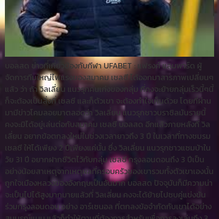
บอลสด ข่าวที่เกี่ยวข้องกับกีฬา UFABET : แฟรงค์ แลมพาร์ด ผู้
จัดการทีมใหญ่ไฟแรงของสมาคม เชลซี ได้ออกมาสารภาพเปลี่ยนๆ
แล้ว ว่า ถ้า วิลเลี่ยน แนวรุกคนเก่งของกลุ่ม ที่คงจะย้ายกลุ่มเร็วนี้ๆนี้
ก็จะต้องเป็นสิ่งที่ เชลซี และก็ตัวเขา จะต้องทำใจเห็นด้วย โดยที่ผ่าน
มามีข่าวโคมลอยมาตลอดว่า วิลเลี่ยน แนวรุกชาวบราซิลมันรายนี้
คงจะมิได้อยู่เล่นต่อกับสมาคม เชลซี บอลสด อีกแล้วภายหลังที่ วิล
เลี่ยน อยากข้อตกลงใหม่ในช่วงเวลายาวถึง 3 ปี ในเวลาที่ทางชมรม
เชลซี ให้ได้เพียง 2 ปีเพียงแค่นั้น ซึ่ง วิลเลี่ยน แนวรุกชาวแซมบ้าใน
วัย 31 ปี อยากฝากชีวิตไว้กับกลุ่ม เชลซี กรุงลอนดอนถึง 3 ปีเป็น
อย่างน้อยสาเหตุจากเหตุผลที่ครอบครัวของเขารวมทั้งตัวเขาเองนั้น
ถูกใจเมืองหลวงของอังกฤษเป็นอันมาก บอลสด ปัจจุบันก็มีความน่า
จะเป็นไปได้สูงมากมายแล้วที่ วิลเลี่ยน คงจะได้ย้ายไปซบคู่แข่งขัน
ร่วมกรุงลอนดอน อย่าง อาร์เซนอล ที่ตกลงข้อจำกัดกับเขาได้อย่าง
สมบูรณ์แบบ แล้วก็ทำให้ตามที่ต้องการสำหรับเพื่อการลงเล่นถึง 3