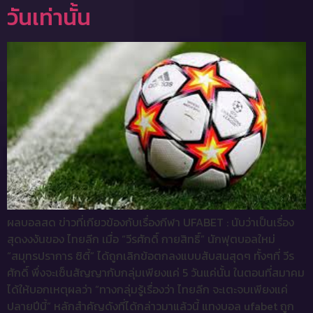
วันเท่านั้น
ผลบอลสด ข่าวที่เกียวข้องกับเรื่องกีฬา UFABET : นับว่าเป็นเรื่อง
สุดงงงันของ ไทยลีก เมื่อ “วีรศักดิ์ กายสิทธิ์” นักฟุตบอลใหม่
“สมุทรปราการ ซิตี้” ได้ถูกเลิกข้อตกลงแบบสับสนสุดๆ ทั้งๆที่ วีร
ศักดิ์ พึ่งจะเซ็นสัญญากับกลุ่มเพียงแค่ 5 วันแค่นั้น ในตอนที่สมาคม
ได้ให้บอกเหตุผลว่า “ทางกลุ่มรู้เรื่องว่า ไทยลีก จะเตะจบเพียงแค่
ปลายปีนี้” หลักสำคัญดังที่ได้กล่าวมาแล้วนี้ แทงบอล ufabet ถูก