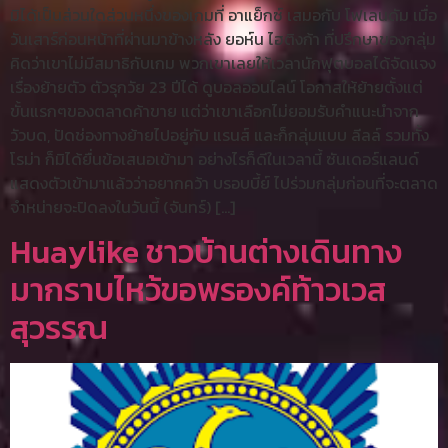
มิได้เป็นส่วนใดส่วนหนึ่งของเกมที่ อาแย็กซ์ เสมอกับ โฟเลนดัม เมื่อ
วันเสาร์ก่อนหน้าที่ผ่านมาข้างหลัง ยอห์น ไฮติงก้า ที่ปรึกษาของกลุ่ม
คิดว่าเขาไม่มีสมาธิกับเกม พวกเขาเลยให้เวลานักฟุตบอลได้จัดแจง
เรื่องย้ายตัว ตัวรุกวัย 23 ปีได้ ดูบอลออนไลน์ โอกาสให้ย้ายตั้งแต่
ขั้นแรกๆของตลาดค้าขาย แต่ว่าเขาเลือกไม่ยอมรับคำแนะนำจาก
วัวบด, ปัดช่องทางย้ายไปอยู่กับ แรนส์ และก็กลุ่มแบบ ลีลล์ รวมทั้ง
โรม่า ก็มิได้ยื่นข้อเสนอเข้ามา อย่างไรก็ดีในเวลานี้ ซันเดอร์แลนด์
แสดงตัวเข้ามาแล้วว่าอยากคว้า บรอบบี้ย์ ไปร่วมกลุ่มก่อนที่จะตลาด
จำหน่ายจะปิดลงในวันนี้ (จันทร์) […]
Huaylike ชาวบ้านต่างเดินทาง
มากราบไหว้ขอพรองค์ท้าวเวส
สุวรรณ