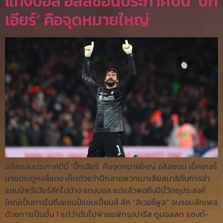
แทงบอล อลิสซอนประกาศปีนี้ ‘บิ๊ก
เอียร์’ คือจุดหมายใหญ่
อลิสซอนประกาศปีนี้ ‘บิ๊กเอียร์’ คือจุดหมายใหญ่ อลิสซอน เบ็คเกอร์
นายประตูหงส์แดง เห็นด้วยว่าปีกลายพวกเขาเสียสมาธิกับการล่า
แชมป์พรีเมียร์ลีกไปบ้าง แทงบอล แต่แล้วพอถึงปีนี้วัตถุประสงค์
ใหญ่เป็นการไปถึงแชมป์แชมเปี้ยนส์ ลีก “ลิเวอร์พูล” จบรอบลีกเฟส
ด้วยการเป็นชั้น 1 แต่ว่าดันไปพ่ายแพ้กรุงปารีส ดูบอลสด แซงต์-