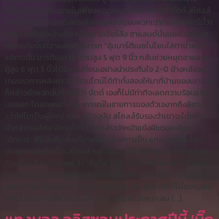
แข็งแกร่งทางร่างกายในเพียงพอดแคสต์ร่วมกับนิกกี้ บัตต์ สโคลส์
และก็ บัตต์ ไปบอกในพอเพียงดแคสต์ของพวกเขาก่อนเกมดาร์บี้ว่า
การดวลกันระหว่างลิซานโดรกับเอ้อร์ลิง ฮาแลนด์นั้นมองไม่สมดุล
จนกระทั่งขั้นที่ฮาแลนด์สามารถ “อุ้มมาร์ติเนซไปโยนใส่ตาข่ายได้”
แม้กระนั้น มาร์ติเนซ ผู้มีส่วนสูง 5 ฟุต 9 นิ้ว กลับช่วยหยุดฮาแลนด์
ผู้สูง 6 ฟุต 5 นิ้วได้ในเกมที่ชนะอย่างน่าประทับใจ 2-0 ข้างหลังจบ
เกมปราการหลังชาวอาร์เจนไตน์ได้ท้าทั้งสองให้มาที่บ้านของเขาและ
ก็กล่าวคำพวกนั้นซึ่งๆหน้า บัตต์ เองก็ไม่มีท่าทีจะลดความร้อนแรง
บอลสด โดยออกมาแถลงการณ์ในรายการของตัวเองากถึงลิซานโด
รว่าให้โตเป็นผู้ใหญ่ รวมทั้งปัจจุบัน สโคลส์รับรองว่าเขาจะไม่กล่าว
คำกล่าวขอโทษ ลิซานโดร โดยกล่าวว่าหน้าแข้งผีแดงจะต้อง
“จัดการ” กับข้อคิดเห็นที่มาพร้อมด้วยการเป็น แทงบอลออนไลน์
นักฟุตบอลยูไนเต็ด สโคลส์ กล่าวในตอนปัจจุบันของรายการ The
Overlap Fan Debate ว่า “สิ่งที่พวกเรากล่าวไปมันบางครั้งอาจจะไม่
ดีนักเมื่อดูย้อนกลับไป แต่ว่าผมจะไม่ขออภัยนะ สิ่งที่มานะจะบอกเป็น
สิ่งที่พวกเราคิดจริงๆทางด้านร่างกายมันเป็นคู่แข่งขันที่ไม่สมดุลแม้
กระนั้นแนวทางที่พวกเราบอกมันบางทีอาจไม่เหมาะสม […]