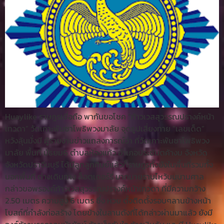
Huaylike ราษฎรเชื่อถือ พากันขอโชค “ท้าวเวสสุวรรณปรางค์หน้า
เทวดา” วัดเกาะพันซาโพธิพวงมาลัย จุดธูปเสี่ยงทาย “เลขเด็ด”
หวังลุ้นมั่งมี ผู้รายงานข่าวแถลงการณ์ว่า ที่วัดเกาะพันซาโพธิพวง
มาลัย พื้นที่ มัธยม6 ตำบลห้องแก้ว อำเภอประชันตค้างม จังหวัด
จังหวัดปราจีนบุรี ได้มีลูกลูกศิษย์แล้วก็ราษฎรทั้งยังในพื้นที่รวมทั้ง
นอกพื้นที่ ต่างเดินทาง ล็อตเตอร์รี่ มากมายราบไหว้บนบานศาล
กล่าวขอพรองค์ท้าวเวสสุวรรณปรางค์หน้าเทวดา ที่มีความกว้าง
2.50 เมตร ความสูง 6 เมตร ซึ่ง หวย ตั้งติดตั้งรอบๆลานข้างหน้า
โบสถ์ที่กำลังก่อสร้าง โดยข้างในลานดังที่ได้กล่าวผ่านมาแล้ว ยังมี