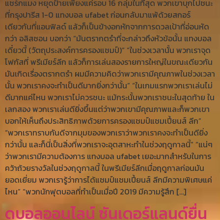
แชร์กแมง หยุดป้ายเพียงแค่รอบ 16 กลุ่มในที่สุด พวกเขาบุกไปชนะ
ที่กรุงปารีส 1-0 แทงบอล ufabet ก่อนกลับมาแพ้ด้วยสกอร์
เดียวกันที่แอนฟิลด์ แล้วก็เป็นข้างอกหักจากการดวลเป้าที่อ่อนหัด
กว่า อลิสซอน บอกว่า “มันตรากตรำที่จะกล่าวถึงหัวข้อนั้น แทงบอล
เดี๋ยวนี้ (วัตถุประสงค์การครองแชมป์)” “ในช่วงเวลานั้น พวกเราจุด
โฟกัสที่ พรีเมียร์ลีก แล้วก็การเล่นสองรายการใหญ่ในขณะเดียวกัน
มันเกิดเรื่องตรากตรำ ผมมีความคิดว่าพวกเรามีคุณภาพในช่วงเวลา
นั้น พวกเราคงจะทำเป็นดีมากยิ่งกว่านั้น” “ในเกมแรกพวกเราเล่นไม่
ดีมากแค่ไหน พวกเราไม่ควรชนะ แม้กระนั้นพวกเราชนะในสุดท้าย ใน
เลกสอง พวกเราเล่นดียิ่งขึ้นแต่ว่าพวกเขามีคุณภาพและก็พวกเขา
บอกให้เห็นถึงประสิทธิภาพด้วยการครองแชมป์แชมเปี้ยนส์ ลีก”
“พวกเราทราบกันดีจากมุมของพวกเราว่าพวกเราคงจะทำเป็นดียิ่ง
กว่านั้น และก็นี่เป็นสิ่งที่พวกเราจะอุตสาหะทำในช่วงฤดูกาลนี้” “แน่ๆ
ว่าพวกเรามีความต้องการ แทงบอล ufabet เยอะมากสำหรับในการ
คว้าถ้วยรางวัลในช่วงฤดูกาลนี้ ในพรีเมียร์ลีกเมื่อฤดูกาลก่อนมัน
ยอดเยี่ยม พวกเรารู้ว่าการได้แชมป์แชมเปี้ยนส์ ลีกมีความพิเศษแค่
ไหน” “พวกนักฟุตบอลที่ทำเป็นเมื่อปี 2019 มีความรู้สึก […]
ดูบอลออนไลน์ ซันเดอร์แลนด์ยื่น