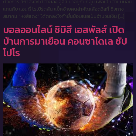
ต้องการ ที่กำลังจะได้ตัวของ ลูอิส มาอยู่กับกลุ่ม เพื่อเป็นตัวแน่นอน
แทนกับ แอนดี้ โรเบิร์ตสัน แบ็คซ้ายคนสำคัญเลือดวิสกี้ ซึ่งทาง
สมาคม “หงส์แดง” ได้ตกลงใจทำยื่นข้อเสนอเป็นจำนวนเงิน […]
บอลออนไลน์ ชิมิสึ เอสพัลส์ เปิด
บ้านการมาเยือน คอนซาโดเล ซัป
โปโร