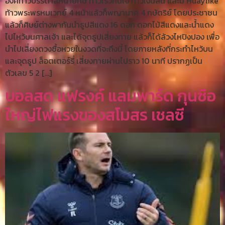
องค์ท้าวบรรดาลหน้ายักษ์ ท้าวเร็วทันใจ ท้าวเงินล้น และมี Huaylike
ท้าวพระพรหมเวทย์ 4 หน้าแล้วก็พญานาค 4 กษัตริย์ โดยประชาชน
แล้วก็ศิษย์ต่างพากันนำธูปสีแดง 16 ดอก ดอกไม้สีแดงและน้ำแดง
ไปไหว้บนศาลเจ้า และได้จุดธูปเสี่ยงทาย แล้วก็ได้ล้วงไหปิงปอง เพื่อ
นำไปเสี่ยงดวงซื้อหวยในงวดที่จะถึงนี้ โดยภายหลังที่กระทำไหว้บน
และจุดธูป ล็อตเตอร์รี่ เสี่ยงทายผ่านไปราว 10 นาที ปรากฏเป็น
ตัวเลข 5 2 […]
บอลสด แฟรงค์ แลมพาร์ด กุนซือ
ใหญ่ไฟแรงของสโมสร เชลซี