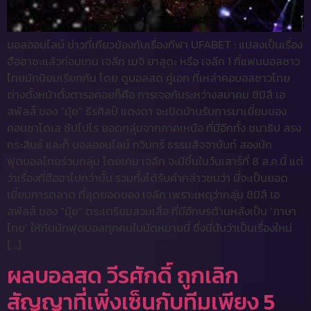
บอลออนไลน์ ข่าวที่เกียวข้องกับเรื่องกีฬา UFABET : แปลงเป็นเรื่อง
ฮือฮาซะแล้วก่อนเกม เจลีก เมจิ ยาสุดะ หรือ เจลีก 1 ที่แฟนบอลชาว
ไทยมักนิยมเรียกกัน โดย ดูบอลสด คู่เอก ที่เหล่าคอบอลชาวไทย
ต่างตั้งหน้าตั้งตารอคอยก็คือ การเจอกันระหว่างสมาคม ชิมิสึ เอ
สพัลส์ ของ “มุ้ย” ธีรศิลป์ แดงดา จะเปิดบ้านรับการมาเยี่ยมของ
คอนซาโดเล ซัปโปโร ยอดกลุ่มจากภาคเหนือ ที่มีอีกทั้ง ชนาธิป สรง
กระสินธ์ และก็ บอลออนไลน์ กวินทร์ ธรรมสัจจานันท์ สองนัก
ฟุตบอลไทยร่วมกลุ่ม โดยเกม เจลีก จะมีขึ้นในวันเสาร์ที่ 8 ส.ค.นี้ แต่
ว่าเรื่องที่ฮือฮาไปกว่านั้น รวมทั้งได้รับคำกล่าวชมว่า นี่จะเป็นยอด
เยี่ยมการตลาด ที่สุดยอดของ เจลีก เพราะเหตุว่ากลุ่ม ชิมิสึ เอ
สพัลส์ ของ “มุ้ย” ตระเตรียมสวมเสื้อ ที่มีอักษรด้านหลังเป็น ‘ภาษา
ไทย’ ให้กับนักฟุตบอลทุกคนในนัดหมายนี้ ซึ่งนี่นับว่าเป็นเรื่องใหม่
[…]
ผลบอลสด วีรศักดิ์ ถูกเลิก
สัญญาที่เพิ่งเซ็นกับทีมเพียง 5