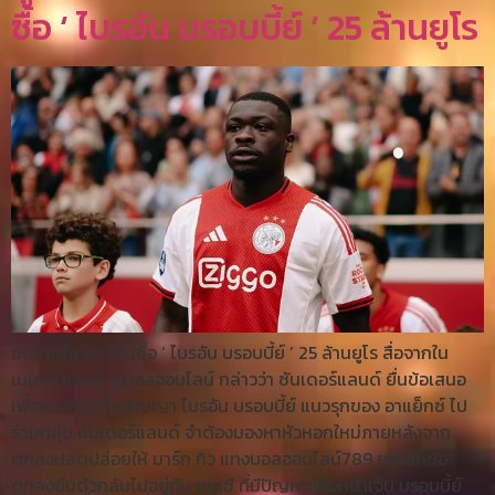
ซื้อ ‘ ไบรอัน บรอบบี้ย์ ’ 25 ล้านยูโร
ซันเดอร์แลนด์ยื่นซื้อ ‘ ไบรอัน บรอบบี้ย์ ’ 25 ล้านยูโร สื่อจากใน
เนเธอร์แลนด์ ดูบอลออนไลน์ กล่าวว่า ซันเดอร์แลนด์ ยื่นข้อเสนอ
เพื่อหวังที่จะเซ็นสัญญา ไบรอัน บรอบบี้ย์ แนวรุกของ อาแย็กซ์ ไป
ร่วมกลุ่ม ซันเดอร์แลนด์ จำต้องมองหาหัวหอกใหม่ภายหลังจาก
ตกลงปลดปล่อยให้ มาร์ก กิว แทงบอลออนไลน์789 ยกเลิกข้อ
ตกลงยืมตัวกลับไปอยู่กับ เชลซี ที่มีปัญหาแผงหน้าเจ็บ บรอบบี้ย์