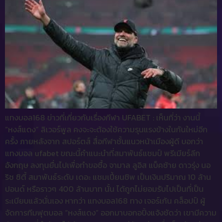
แทงบอล168 ข่าวที่เกี่ยวกับเรื่องกีฬา UFABET : เห็นที่ว่า งานนี้
“หงส์แดง” ลิเวอร์พูล คงจะจะต้องใช้ความรุนแรงข้างในกันใหม่อีก
ครั้ง ภายหลังจาก สปอร์ตส์ สื่อกีฬาชั้นแนวหน้าเมืองผู้ดี บอกว่า
แทงบอล ufabet ขณะนี้คำแนะนำที่สมาพันธ์แชมป์ พรีเมียร์ลีก
อังกฤษ ลงทุนยื่นไปเพื่อทำขอซื้อ จามาล ลูอิส แบ็คซ้าย ดาวรุ่ง นอ
ริช ซิตี้ สมาพันธ์ระดับ เดอะ แชมเปี้ยนชิพ เป็นเงินปริมาณ 10 ล้าน
ปอนด์ หรือราวๆ 400 ล้านบาท นั้น ได้ถูกไม่ยอมรับไปเป็นที่เป็น
ระเบียบแล้วนั่นเอง หากว่า แทงบอล168 ทาง เจอร์เก้น คล็อปป์ ผู้
จัดการทีมฟุตบอล “หงส์แดง” ออกมาบอกอปิ้งแจ้งชัดว่า เขามีความ